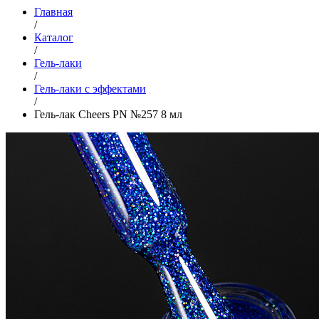
Главная
/
Каталог
/
Гель-лаки
/
Гель-лаки с эффектами
/
Гель-лак Cheers PN №257 8 мл