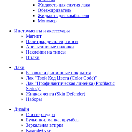
Жидкость для снятия лака
Обезжириватель
Жидкость для комби-геля
Мономер
Инструменты и аксессуары
Магнит
Палитры, дисплей, типсы
Апельсиновые палочки
Наклейки на типсы
Пилки
Лаки
Базовые и финишные покрытия
Лак "Твой Код Цвета (Color Code)"
Лак "Профилактическая линейка (Profilactic
Series)"
Жидкая лента (Skin Defender)
Наборы
Дизайн
Глиттер-пудра
Бульонки, манка, крумбсы
Зеркальная втирка
Камифубуки