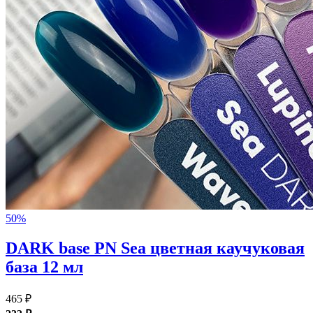
50%
DARK base PN Sea цветная каучуковая
база 12 мл
465 ₽