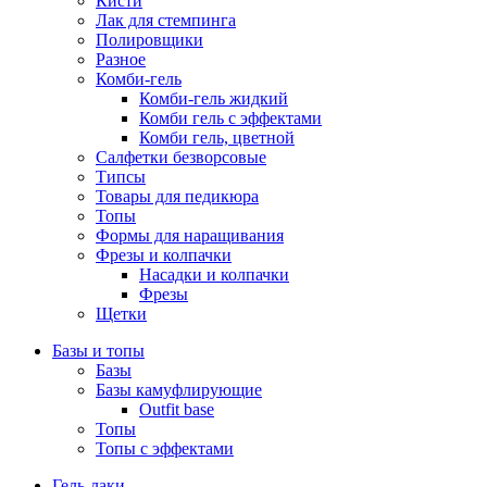
Кисти
Лак для стемпинга
Полировщики
Разное
Комби-гель
Комби-гель жидкий
Комби гель с эффектами
Комби гель, цветной
Салфетки безворсовые
Типсы
Товары для педикюра
Топы
Формы для наращивания
Фрезы и колпачки
Насадки и колпачки
Фрезы
Щетки
Базы и топы
Базы
Базы камуфлирующие
Outfit base
Топы
Топы с эффектами
Гель-лаки