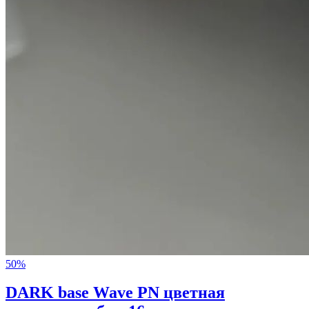
50%
DARK base Wave PN цветная