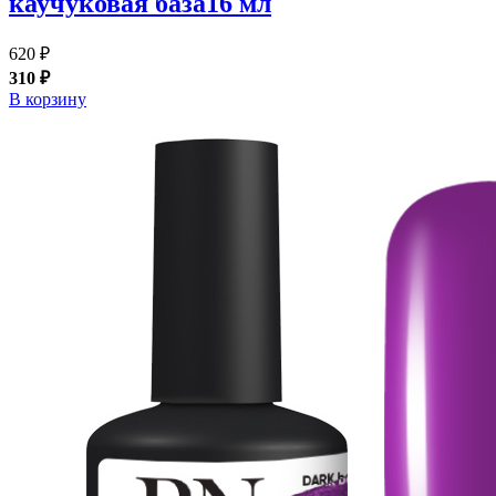
каучуковая база16 мл
620 ₽
310 ₽
В корзину