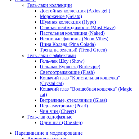
Гель-лаки коллекции
Достойная коллекция (Axios gel )
Мороженое (Gelato)
Шумная коллекция (Hype)
Главная необходимость (Must Have)
Пастельная коллекция (Naked)
Неоновые флюиды (Neon Vibes)
Пина Колада (Pina Colada)
Тренд на зеленый (Trend Green)
Гель-лаки с эффектами
Гель-лак Шоу (Show)
Гель-лак Бурлеск (Burlesque)
Светоотражающие (Flash)
Кошачий глаз "Кристальная кошечка"
(Crystal cat)
Кошачий глаз "Волшебная кошечка" (Magic
cat)
Витражные, стеклянные (Glass)
Перламутровые (Pearl)
Чин-чин (Cheers)
Гель-лак однофазные
Один шаг (One step)
Наращивание и моделирование
Акриловая система