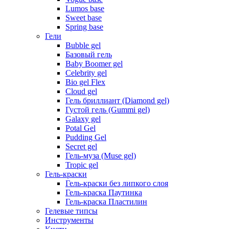
Lumos base
Sweet base
Spring base
Гели
Bubble gel
Базовый гель
Baby Boomer gel
Celebrity gel
Bio gel Flex
Cloud gel
Гель бриллиант (Diamond gel)
Густой гель (Gummi gel)
Galaxy gel
Potal Gel
Pudding Gel
Secret gel
Гель-муза (Muse gel)
Tropic gel
Гель-краски
Гель-краски без липкого слоя
Гель-краска Паутинка
Гель-краска Пластилин
Гелевые типсы
Инструменты