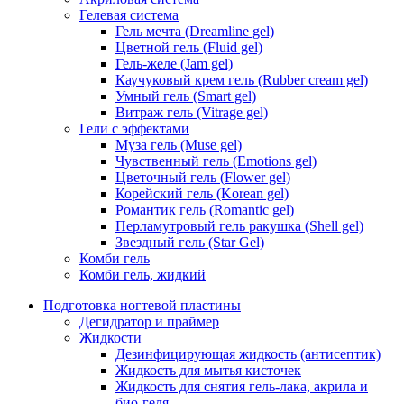
Гелевая система
Гель мечта (Dreamline gel)
Цветной гель (Fluid gel)
Гель-желе (Jam gel)
Каучуковый крем гель (Rubber cream gel)
Умный гель (Smart gel)
Витраж гель (Vitrage gel)
Гели с эффектами
Муза гель (Muse gel)
Чувственный гель (Emotions gel)
Цветочный гель (Flower gel)
Корейский гель (Korean gel)
Романтик гель (Romantic gel)
Перламутровый гель ракушка (Shell gel)
Звездный гель (Star Gel)
Комби гель
Комби гель, жидкий
Подготовка ногтевой пластины
Дегидратор и праймер
Жидкости
Дезинфицирующая жидкость (антисептик)
Жидкость для мытья кисточек
Жидкость для снятия гель-лака, акрила и
био-геля