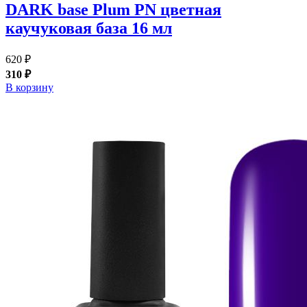
DARK base Plum PN цветная
каучуковая база 16 мл
620 ₽
310 ₽
В корзину