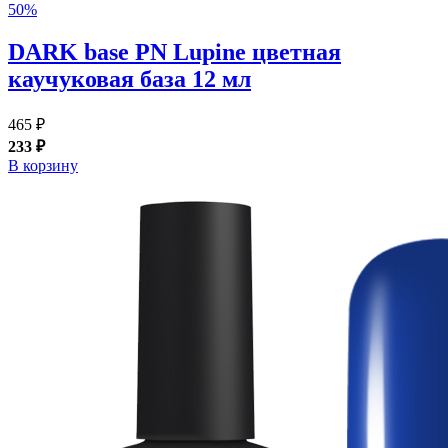
50%
DARK base PN Lupine цветная
каучуковая база 12 мл
465 ₽
233 ₽
В корзину