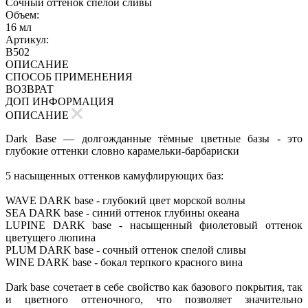
Сочный оттенок спелой сливы
Объем:
16 мл
Артикул:
B502
ОПИСАНИЕ
СПОСОБ ПРИМЕНЕНИЯ
ВОЗВРАТ
ДОП ИНФОРМАЦИЯ
ОПИСАНИЕ
Dark Base — долгожданные тёмные цветные базы - это
глубокие оттенки словно карамельки-барбариски
5 насыщенных оттенков камуфлирующих баз:
WAVE DARK base - глубокий цвет морской волны
SEA DARK base - синий оттенок глубины океана
LUPINE DARK base - насыщенный фиолетовый оттенок
цветущего люпина
PLUM DARK base - сочный оттенок спелой сливы
WINE DARK base - бокал терпкого красного вина
Dark base сочетает в себе свойство как базового покрытия, так
и цветного оттеночного, что позволяет значительно