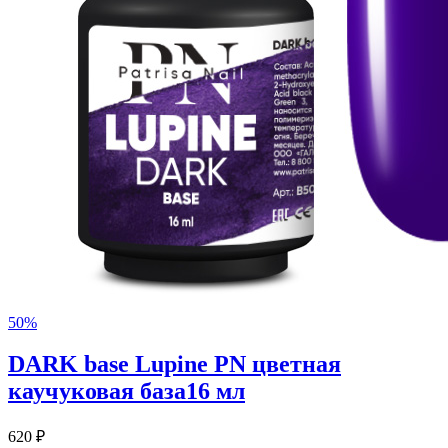
50%
DARK base Lupine PN цветная
каучуковая база16 мл
620 ₽