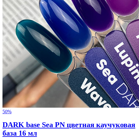
50%
DARK base Sea PN цветная каучуковая
база 16 мл