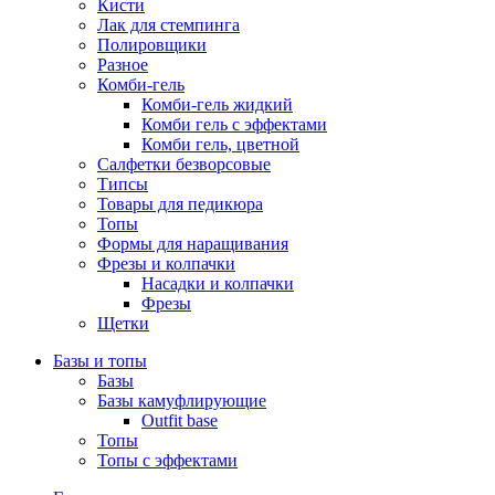
Кисти
Лак для стемпинга
Полировщики
Разное
Комби-гель
Комби-гель жидкий
Комби гель с эффектами
Комби гель, цветной
Салфетки безворсовые
Типсы
Товары для педикюра
Топы
Формы для наращивания
Фрезы и колпачки
Насадки и колпачки
Фрезы
Щетки
Базы и топы
Базы
Базы камуфлирующие
Outfit base
Топы
Топы с эффектами