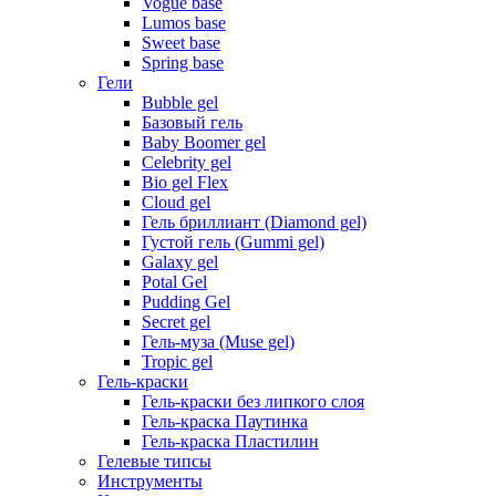
Vogue base
Lumos base
Sweet base
Spring base
Гели
Bubble gel
Базовый гель
Baby Boomer gel
Celebrity gel
Bio gel Flex
Cloud gel
Гель бриллиант (Diamond gel)
Густой гель (Gummi gel)
Galaxy gel
Potal Gel
Pudding Gel
Secret gel
Гель-муза (Muse gel)
Tropic gel
Гель-краски
Гель-краски без липкого слоя
Гель-краска Паутинка
Гель-краска Пластилин
Гелевые типсы
Инструменты