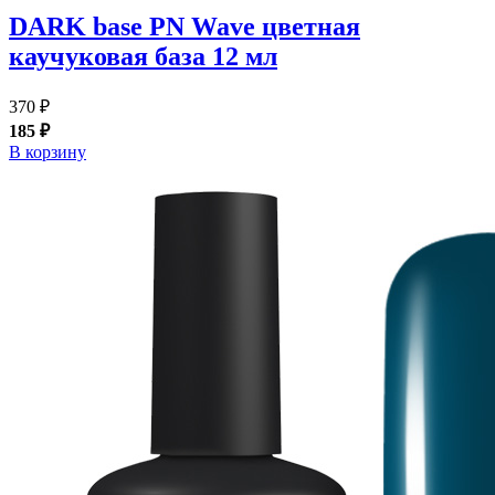
DARK base PN Wave цветная
каучуковая база 12 мл
370 ₽
185 ₽
В корзину