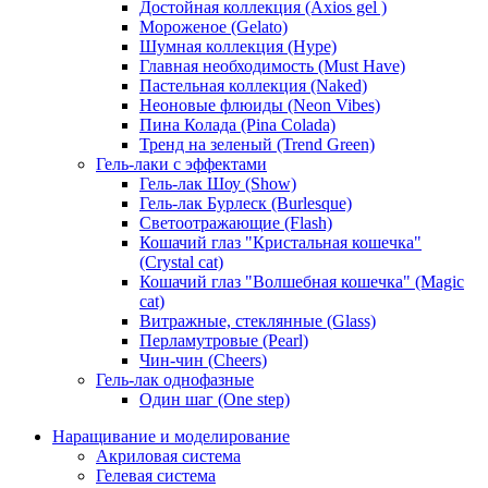
Достойная коллекция (Axios gel )
Мороженое (Gelato)
Шумная коллекция (Hype)
Главная необходимость (Must Have)
Пастельная коллекция (Naked)
Неоновые флюиды (Neon Vibes)
Пина Колада (Pina Colada)
Тренд на зеленый (Trend Green)
Гель-лаки с эффектами
Гель-лак Шоу (Show)
Гель-лак Бурлеск (Burlesque)
Светоотражающие (Flash)
Кошачий глаз "Кристальная кошечка"
(Crystal cat)
Кошачий глаз "Волшебная кошечка" (Magic
cat)
Витражные, стеклянные (Glass)
Перламутровые (Pearl)
Чин-чин (Cheers)
Гель-лак однофазные
Один шаг (One step)
Наращивание и моделирование
Акриловая система
Гелевая система