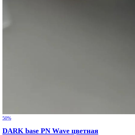
50%
DARK base PN Wave цветная