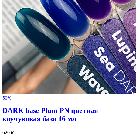
50%
DARK base Plum PN цветная
каучуковая база 16 мл
620 ₽