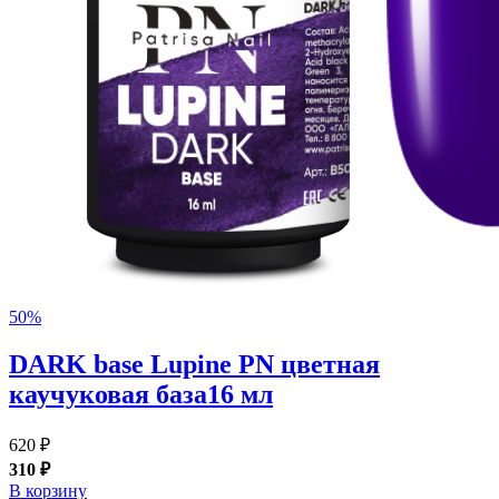
50%
DARK base Lupine PN цветная
каучуковая база16 мл
620 ₽
310 ₽
В корзину