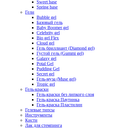
Sweet base
Spring base
Гели
Bubble gel
Базовый гель
Baby Boomer gel
Celebrity gel
Bio gel Flex
Cloud gel
Гель бриллиант (Diamond gel)
Густой гель (Gummi gel)
Galaxy gel
Potal Gel
Pudding Gel
Secret gel
Гель-муза (Muse gel)
Tropic gel
Гель-краски
Гель-краски без липкого слоя
Гель-краска Паутинка
Гель-краска Пластилин
Гелевые типсы
Инструменты
Кисти
Лак для стемпинга