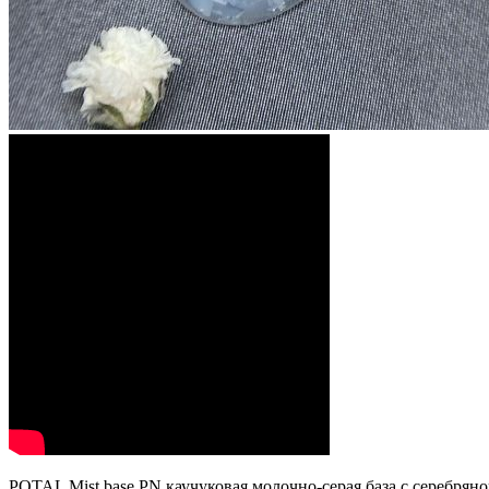
POTAL Mist base PN каучуковая молочно-серая база с серебрян