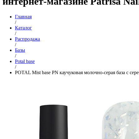
интернет-магазине Patrisa Nai
Главная
/
Каталог
/
Распродажа
/
Базы
/
Potal base
/
POTAL Mist base PN каучуковая молочно-серая база с сер