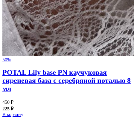
50%
POTAL Lily base PN каучуковая
сиреневая база с серебряной поталью 8
мл
450 ₽
225 ₽
В корзину