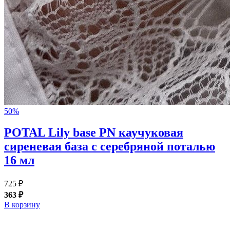
50%
POTAL Lily base PN каучуковая
сиреневая база с серебряной поталью
16 мл
725 ₽
363 ₽
В корзину