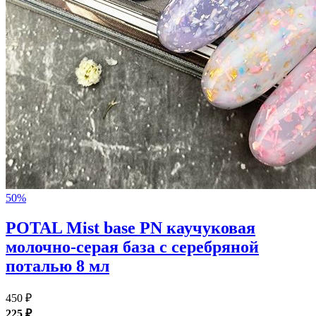
50%
POTAL Mist base PN каучуковая
молочно-серая база с серебряной
поталью 8 мл
450 ₽
225 ₽