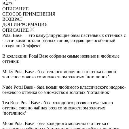
B473
ОПИСАНИЕ
СПОСОБ ПРИМЕНЕНИЯ
ВОЗВРАТ
ДОП ИНФОРМАЦИЯ
ОПИСАНИЕ
Potal Base — это камуфлирующие базы пастельных оттенков с
частичками потали разных тонов, создающие особенный
воздушный эффект
В коллекции Potal Base собраны самые нежные и любимые
оттенки:
Milky Potal Base - база теплого молочного оттенка словно
топленое молоко со множеством золотых ‘поталинок’
Nude Potal Base - база всеми любимого классического нюдово-
бежевого оттенка со множеством золотых ‘поталинок’
Tea Rose Potal Base - база холодного розового вуального
оттенка словно чайная роза со множеством золотых
‘поталинок’
Moon Potal Base - база холодного молочного оттенка с
тысячью серебристых ‘поталинок’ словно отблеск лунного