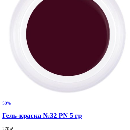
50%
Гель-краска №32 PN 5 гр
270 ₽