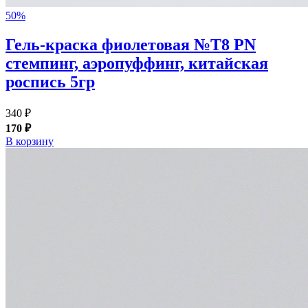
50%
Гель-краска фиолетовая №T8 PN
стемпинг, аэропуффинг, китайская
роспись 5гр
340 ₽
170 ₽
В корзину