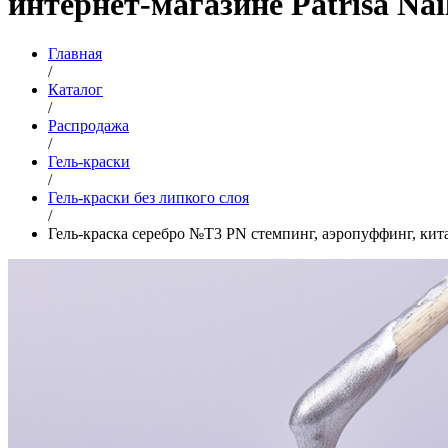
интернет-магазине Patrisa Nai
Главная
/
Каталог
/
Распродажа
/
Гель-краски
/
Гель-краски без липкого слоя
/
Гель-краска серебро №T3 PN стемпинг, аэропуффинг, кита