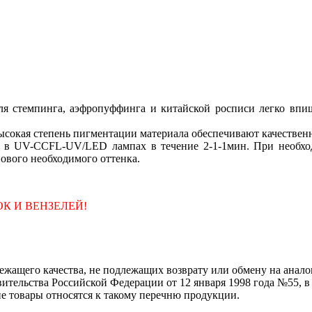
для стемпинга, аэфропуффинга и китайской росписи легко впиш
сокая степень пигментации материала обеспечивают качествен
 в UV-CCFL-UV/LED лампах в течение 2-1-1мин. При необход
нового необходимого оттенка.
К И ВЕНЗЕЛЕЙ!
жащего качества, не подлежащих возврату или обмену на аналог
тельства Российской Федерации от 12 января 1998 года №55, в 
ие товары относятся к такому перечню продукции.