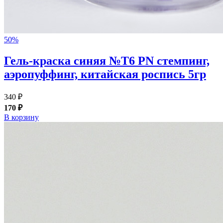
50%
Гель-краска синяя №T6 PN стемпинг,
аэропуффинг, китайская роспись 5гр
340 ₽
170 ₽
В корзину