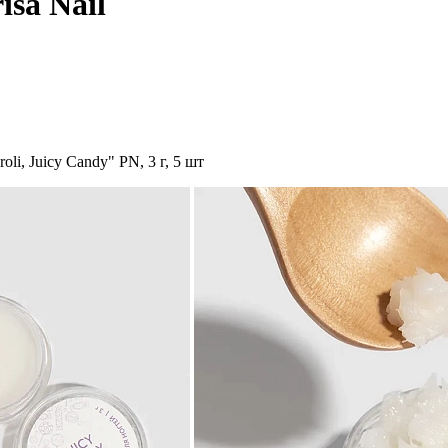
isa Nail
li, Juicy Candy" PN, 3 г, 5 шт