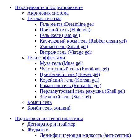
Наращивание и моделирование
Акриловая система
Гелевая система
Гель мечта (Dreamline gel)
Цветной гель (Fluid gel)
Гель-желе (Jam gel)
Каучуковый крем гель (Rubber cream gel)
Умный гель (Smart gel)
Витраж гель (Vitrage gel)
Гели с эффектами
Муза гель (Muse gel)
Чувственный гель (Emotions gel)
Цветочный гель (Flower gel)
Корейский гель (Korean gel)
Романтик гель (Romantic gel)
Перламутровый гель ракушка (Shell gel)
Звездный гель (Star Gel)
Комби гель
Комби гель, жидкий
Подготовка ногтевой пластины
Дегидратор и праймер
Жидкости
Дезинфицирующая жидкость (антисептик)