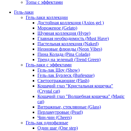
Топы с эффектами
Гель-лаки
Гель-лаки коллекции
Достойная коллекция (Axios gel )
Мороженое (Gelato)
Шумная коллекция (Hype)
Главная необходимость (Must Have)
Пастельная коллекция (Naked)
Неоновые флюиды (Neon Vibes)
Пина Колада (Pina Colada)
Тренд на зеленый (Trend Green)
Гель-лаки с эффектами
Гель-лак Шоу (Show)
Гель-лак Бурлеск (Burlesque)
Светоотражающие (Flash)
Кошачий глаз "Кристальная кошечка"
(Crystal cat)
Кошачий глаз "Волшебная кошечка" (Magic
cat)
Витражные, стеклянные (Glass)
Перламутровые (Pearl)
Чин-чин (Cheers)
Гель-лак однофазные
Один шаг (One step)