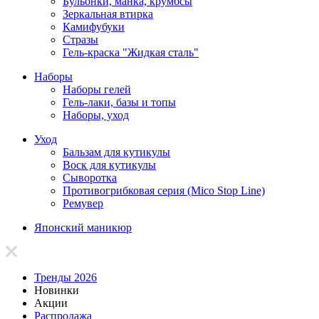
Бульонки, манка, крумбсы
Зеркальная втирка
Камифубуки
Стразы
Гель-краска "Жидкая сталь"
Наборы
Наборы гелей
Гель-лаки, базы и топы
Наборы, уход
Уход
Бальзам для кутикулы
Воск для кутикулы
Сыворотка
Противогрибковая серия (Mico Stop Line)
Ремувер
Японский маникюр
Тренды 2026
Новинки
Акции
Распродажа