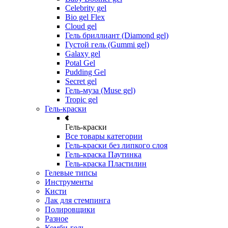
Celebrity gel
Bio gel Flex
Cloud gel
Гель бриллиант (Diamond gel)
Густой гель (Gummi gel)
Galaxy gel
Potal Gel
Pudding Gel
Secret gel
Гель-муза (Muse gel)
Tropic gel
Гель-краски
Гель-краски
Все товары категории
Гель-краски без липкого слоя
Гель-краска Паутинка
Гель-краска Пластилин
Гелевые типсы
Инструменты
Кисти
Лак для стемпинга
Полировщики
Разное
Комби-гель