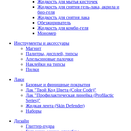
Жидкость для мытья кисточек
Жидкость для снятия гель-лака, акрила и
био-геля
Жидкость для снятия лака
Обезжириватель
Жидкость для комби-геля
Мономер
Инструменты и аксессуары
Магнит
Палитры, дисплей, типсы
Апельсиновые палочки
Наклейки на типсы
Пилки
Лаки
Базовые и финишные покрытия
Лак "Твой Код Цвета (Color Code)"
Лак "Профилактическая линейка (Profilactic
Series)"
Жидкая лента (Skin Defender)
Наборы
Дизайн
Глиттер-пудра