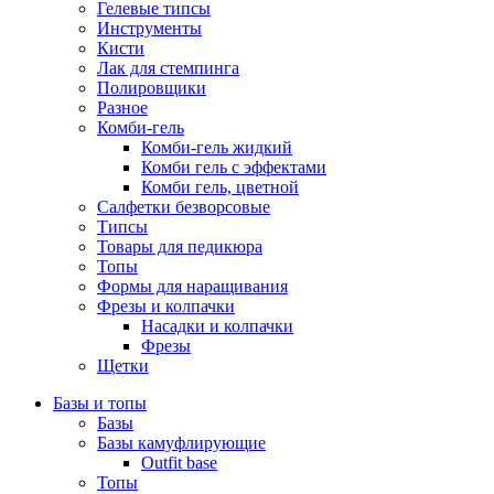
Гелевые типсы
Инструменты
Кисти
Лак для стемпинга
Полировщики
Разное
Комби-гель
Комби-гель жидкий
Комби гель с эффектами
Комби гель, цветной
Салфетки безворсовые
Типсы
Товары для педикюра
Топы
Формы для наращивания
Фрезы и колпачки
Насадки и колпачки
Фрезы
Щетки
Базы и топы
Базы
Базы камуфлирующие
Outfit base
Топы