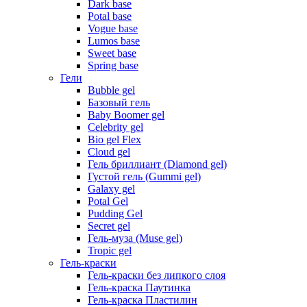
Dark base
Potal base
Vogue base
Lumos base
Sweet base
Spring base
Гели
Bubble gel
Базовый гель
Baby Boomer gel
Celebrity gel
Bio gel Flex
Cloud gel
Гель бриллиант (Diamond gel)
Густой гель (Gummi gel)
Galaxy gel
Potal Gel
Pudding Gel
Secret gel
Гель-муза (Muse gel)
Tropic gel
Гель-краски
Гель-краски без липкого слоя
Гель-краска Паутинка
Гель-краска Пластилин