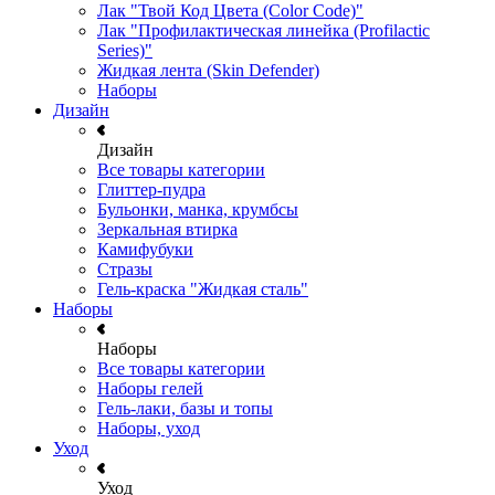
Лак "Твой Код Цвета (Color Code)"
Лак "Профилактическая линейка (Profilactic
Series)"
Жидкая лента (Skin Defender)
Наборы
Дизайн
Дизайн
Все товары категории
Глиттер-пудра
Бульонки, манка, крумбсы
Зеркальная втирка
Камифубуки
Стразы
Гель-краска "Жидкая сталь"
Наборы
Наборы
Все товары категории
Наборы гелей
Гель-лаки, базы и топы
Наборы, уход
Уход
Уход