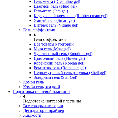
Гель мечта (Dreamline gel)
Цветной гель (Fluid gel)
Гель-желе (Jam gel)
Каучуковый крем гель (Rubber cream gel)
Умный гель (Smart gel)
Витраж гель (Vitrage gel)
Гели с эффектами
Гели с эффектами
Все товары категории
Муза гель (Muse gel)
Чувственный гель (Emotions gel)
Цветочный гель (Flower gel)
Корейский гель (Korean gel)
Романтик гель (Romantic gel)
Перламутровый гель ракушка (Shell gel)
Звездный гель (Star Gel)
Комби гель
Комби гель, жидкий
Подготовка ногтевой пластины
Подготовка ногтевой пластины
Все товары категории
Дегидратор и праймер
Жидкости