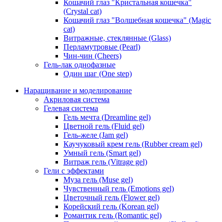
Кошачий глаз "Кристальная кошечка"
(Crystal cat)
Кошачий глаз "Волшебная кошечка" (Magic
cat)
Витражные, стеклянные (Glass)
Перламутровые (Pearl)
Чин-чин (Cheers)
Гель-лак однофазные
Один шаг (One step)
Наращивание и моделирование
Акриловая система
Гелевая система
Гель мечта (Dreamline gel)
Цветной гель (Fluid gel)
Гель-желе (Jam gel)
Каучуковый крем гель (Rubber cream gel)
Умный гель (Smart gel)
Витраж гель (Vitrage gel)
Гели с эффектами
Муза гель (Muse gel)
Чувственный гель (Emotions gel)
Цветочный гель (Flower gel)
Корейский гель (Korean gel)
Романтик гель (Romantic gel)