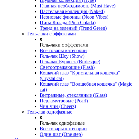
Шумная коллекция (Hype)
Главная необходимость (Must Have)
Пастельная коллекция (Naked)
Неоновые флюиды (Neon Vibes)
Пина Колада (Pina Colada)
Тренд на зеленый (Trend Green)
Гель-лаки с эффектами
Гель-лаки с эффектами
Все товары категории
Гель-лак Шоу (Show)
Гель-лак Бурлеск (Burlesque)
Светоотражающие (Flash)
Кошачий глаз "Кристальная кошечка"
(Crystal cat)
Кошачий глаз "Волшебная кошечка" (Magic
cat)
Витражные, стеклянные (Glass)
Перламутровые (Pearl)
Чин-чин (Cheers)
Гель-лак однофазные
Гель-лак однофазные
Все товары категории
Один шаг (One step)