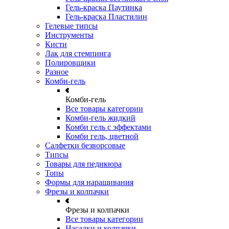
Гель-краска Паутинка
Гель-краска Пластилин
Гелевые типсы
Инструменты
Кисти
Лак для стемпинга
Полировщики
Разное
Комби-гель
Комби-гель
Все товары категории
Комби-гель жидкий
Комби гель с эффектами
Комби гель, цветной
Салфетки безворсовые
Типсы
Товары для педикюра
Топы
Формы для наращивания
Фрезы и колпачки
Фрезы и колпачки
Все товары категории
Насадки и колпачки