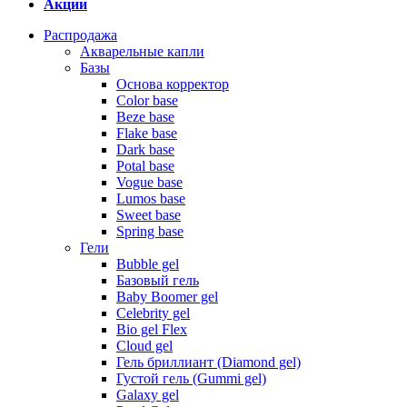
Акции
Распродажа
Акварельные капли
Базы
Основа корректор
Color base
Beze base
Flake base
Dark base
Potal base
Vogue base
Lumos base
Sweet base
Spring base
Гели
Bubble gel
Базовый гель
Baby Boomer gel
Celebrity gel
Bio gel Flex
Cloud gel
Гель бриллиант (Diamond gel)
Густой гель (Gummi gel)
Galaxy gel