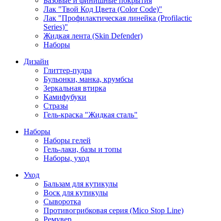
Базовые и финишные покрытия
Лак "Твой Код Цвета (Color Code)"
Лак "Профилактическая линейка (Profilactic
Series)"
Жидкая лента (Skin Defender)
Наборы
Дизайн
Глиттер-пудра
Бульонки, манка, крумбсы
Зеркальная втирка
Камифубуки
Стразы
Гель-краска "Жидкая сталь"
Наборы
Наборы гелей
Гель-лаки, базы и топы
Наборы, уход
Уход
Бальзам для кутикулы
Воск для кутикулы
Сыворотка
Противогрибковая серия (Mico Stop Line)
Ремувер