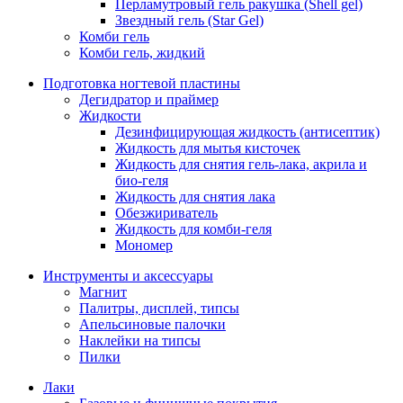
Перламутровый гель ракушка (Shell gel)
Звездный гель (Star Gel)
Комби гель
Комби гель, жидкий
Подготовка ногтевой пластины
Дегидратор и праймер
Жидкости
Дезинфицирующая жидкость (антисептик)
Жидкость для мытья кисточек
Жидкость для снятия гель-лака, акрила и
био-геля
Жидкость для снятия лака
Обезжириватель
Жидкость для комби-геля
Мономер
Инструменты и аксессуары
Магнит
Палитры, дисплей, типсы
Апельсиновые палочки
Наклейки на типсы
Пилки
Лаки