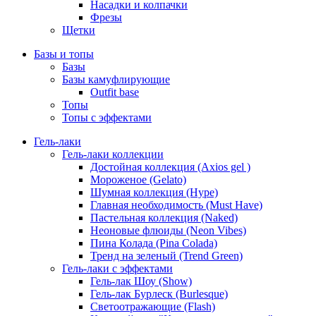
Насадки и колпачки
Фрезы
Щетки
Базы и топы
Базы
Базы камуфлирующие
Outfit base
Топы
Топы с эффектами
Гель-лаки
Гель-лаки коллекции
Достойная коллекция (Axios gel )
Мороженое (Gelato)
Шумная коллекция (Hype)
Главная необходимость (Must Have)
Пастельная коллекция (Naked)
Неоновые флюиды (Neon Vibes)
Пина Колада (Pina Colada)
Тренд на зеленый (Trend Green)
Гель-лаки с эффектами
Гель-лак Шоу (Show)
Гель-лак Бурлеск (Burlesque)
Светоотражающие (Flash)