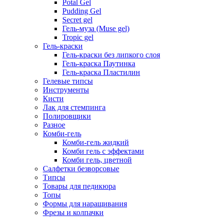
Potal Gel
Pudding Gel
Secret gel
Гель-муза (Muse gel)
Tropic gel
Гель-краски
Гель-краски без липкого слоя
Гель-краска Паутинка
Гель-краска Пластилин
Гелевые типсы
Инструменты
Кисти
Лак для стемпинга
Полировщики
Разное
Комби-гель
Комби-гель жидкий
Комби гель с эффектами
Комби гель, цветной
Салфетки безворсовые
Типсы
Товары для педикюра
Топы
Формы для наращивания
Фрезы и колпачки