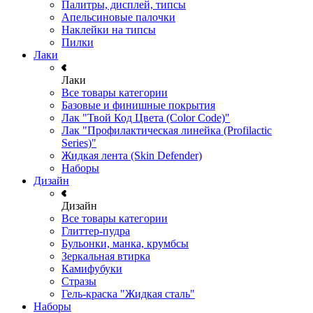
Палитры, дисплей, типсы
Апельсиновые палочки
Наклейки на типсы
Пилки
Лаки
Лаки
Все товары категории
Базовые и финишные покрытия
Лак "Твой Код Цвета (Color Code)"
Лак "Профилактическая линейка (Profilactic
Series)"
Жидкая лента (Skin Defender)
Наборы
Дизайн
Дизайн
Все товары категории
Глиттер-пудра
Бульонки, манка, крумбсы
Зеркальная втирка
Камифубуки
Стразы
Гель-краска "Жидкая сталь"
Наборы