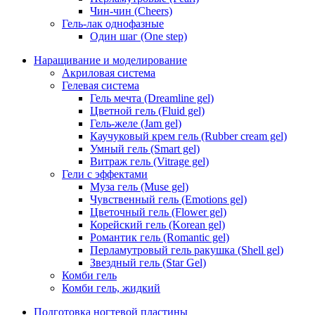
Чин-чин (Cheers)
Гель-лак однофазные
Один шаг (One step)
Наращивание и моделирование
Акриловая система
Гелевая система
Гель мечта (Dreamline gel)
Цветной гель (Fluid gel)
Гель-желе (Jam gel)
Каучуковый крем гель (Rubber cream gel)
Умный гель (Smart gel)
Витраж гель (Vitrage gel)
Гели с эффектами
Муза гель (Muse gel)
Чувственный гель (Emotions gel)
Цветочный гель (Flower gel)
Корейский гель (Korean gel)
Романтик гель (Romantic gel)
Перламутровый гель ракушка (Shell gel)
Звездный гель (Star Gel)
Комби гель
Комби гель, жидкий
Подготовка ногтевой пластины