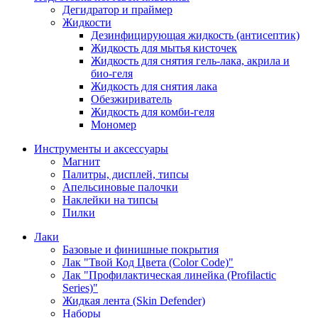
Дегидратор и праймер
Жидкости
Дезинфицирующая жидкость (антисептик)
Жидкость для мытья кисточек
Жидкость для снятия гель-лака, акрила и
био-геля
Жидкость для снятия лака
Обезжириватель
Жидкость для комби-геля
Мономер
Инструменты и аксессуары
Магнит
Палитры, дисплей, типсы
Апельсиновые палочки
Наклейки на типсы
Пилки
Лаки
Базовые и финишные покрытия
Лак "Твой Код Цвета (Color Code)"
Лак "Профилактическая линейка (Profilactic
Series)"
Жидкая лента (Skin Defender)
Наборы