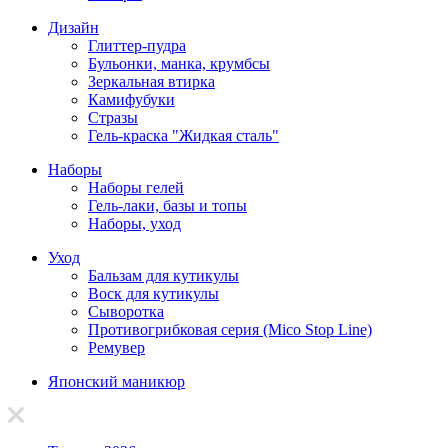
Дизайн
Глиттер-пудра
Бульонки, манка, крумбсы
Зеркальная втирка
Камифубуки
Стразы
Гель-краска "Жидкая сталь"
Наборы
Наборы гелей
Гель-лаки, базы и топы
Наборы, уход
Уход
Бальзам для кутикулы
Воск для кутикулы
Сыворотка
Противогрибковая серия (Mico Stop Line)
Ремувер
Японский маникюр