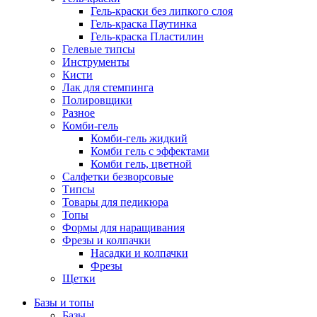
Гель-краски без липкого слоя
Гель-краска Паутинка
Гель-краска Пластилин
Гелевые типсы
Инструменты
Кисти
Лак для стемпинга
Полировщики
Разное
Комби-гель
Комби-гель жидкий
Комби гель с эффектами
Комби гель, цветной
Салфетки безворсовые
Типсы
Товары для педикюра
Топы
Формы для наращивания
Фрезы и колпачки
Насадки и колпачки
Фрезы
Щетки
Базы и топы
Базы