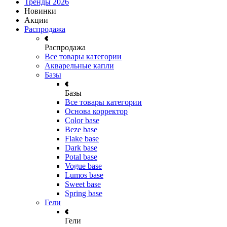
Тренды 2026
Новинки
Акции
Распродажа
Распродажа
Все товары категории
Акварельные капли
Базы
Базы
Все товары категории
Основа корректор
Color base
Beze base
Flake base
Dark base
Potal base
Vogue base
Lumos base
Sweet base
Spring base
Гели
Гели