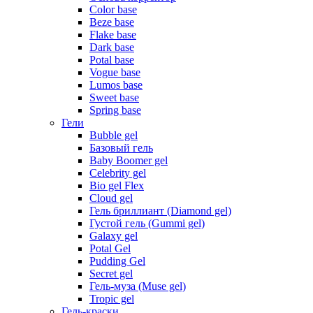
Color base
Beze base
Flake base
Dark base
Potal base
Vogue base
Lumos base
Sweet base
Spring base
Гели
Bubble gel
Базовый гель
Baby Boomer gel
Celebrity gel
Bio gel Flex
Cloud gel
Гель бриллиант (Diamond gel)
Густой гель (Gummi gel)
Galaxy gel
Potal Gel
Pudding Gel
Secret gel
Гель-муза (Muse gel)
Tropic gel
Гель-краски