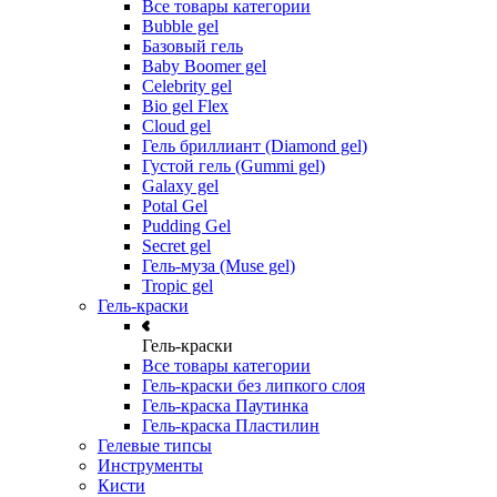
Все товары категории
Bubble gel
Базовый гель
Baby Boomer gel
Celebrity gel
Bio gel Flex
Cloud gel
Гель бриллиант (Diamond gel)
Густой гель (Gummi gel)
Galaxy gel
Potal Gel
Pudding Gel
Secret gel
Гель-муза (Muse gel)
Tropic gel
Гель-краски
Гель-краски
Все товары категории
Гель-краски без липкого слоя
Гель-краска Паутинка
Гель-краска Пластилин
Гелевые типсы
Инструменты
Кисти