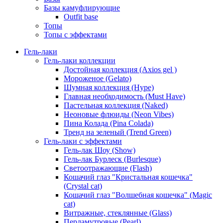
Базы камуфлирующие
Outfit base
Топы
Топы с эффектами
Гель-лаки
Гель-лаки коллекции
Достойная коллекция (Axios gel )
Мороженое (Gelato)
Шумная коллекция (Hype)
Главная необходимость (Must Have)
Пастельная коллекция (Naked)
Неоновые флюиды (Neon Vibes)
Пина Колада (Pina Colada)
Тренд на зеленый (Trend Green)
Гель-лаки с эффектами
Гель-лак Шоу (Show)
Гель-лак Бурлеск (Burlesque)
Светоотражающие (Flash)
Кошачий глаз "Кристальная кошечка"
(Crystal cat)
Кошачий глаз "Волшебная кошечка" (Magic
cat)
Витражные, стеклянные (Glass)
Перламутровые (Pearl)