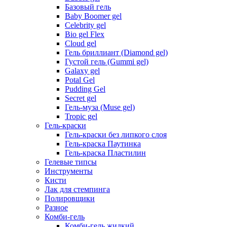
Базовый гель
Baby Boomer gel
Celebrity gel
Bio gel Flex
Cloud gel
Гель бриллиант (Diamond gel)
Густой гель (Gummi gel)
Galaxy gel
Potal Gel
Pudding Gel
Secret gel
Гель-муза (Muse gel)
Tropic gel
Гель-краски
Гель-краски без липкого слоя
Гель-краска Паутинка
Гель-краска Пластилин
Гелевые типсы
Инструменты
Кисти
Лак для стемпинга
Полировщики
Разное
Комби-гель
Комби-гель жидкий