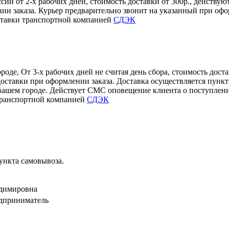
сии от 2-х рабочих дней, стоимость доставки от 300р., действ
нии заказа. Курьер предварительно звонит на указанный при офо
ставки транспортной компанией
СДЭК
оде, От 3-х рабочих дней не считая день сбора, стоимость дост
доставки при оформлении заказа. Доставка осуществляется пун
вашем городе. Действует СМС оповещение клиента о поступлени
 транспортной компанией
СДЭК
пункта самовывоза.
адимировна
дприниматель