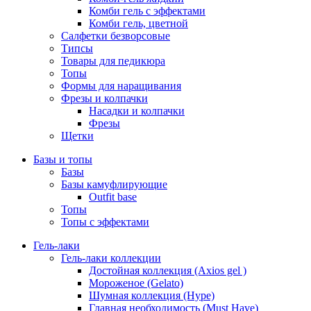
Комби гель с эффектами
Комби гель, цветной
Салфетки безворсовые
Типсы
Товары для педикюра
Топы
Формы для наращивания
Фрезы и колпачки
Насадки и колпачки
Фрезы
Щетки
Базы и топы
Базы
Базы камуфлирующие
Outfit base
Топы
Топы с эффектами
Гель-лаки
Гель-лаки коллекции
Достойная коллекция (Axios gel )
Мороженое (Gelato)
Шумная коллекция (Hype)
Главная необходимость (Must Have)