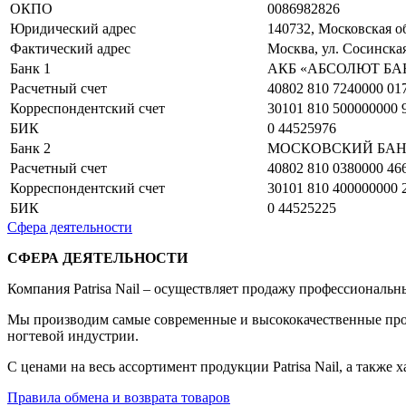
ОКПО
0086982826
Юридический адрес
140732, Московская об
Фактический адрес
Москва, ул. Сосинская
Банк 1
АКБ «АБСОЛЮТ БАНК
Расчетный счет
40802 810 7240000 01
Корреспондентский счет
30101 810 500000000 
БИК
0 44525976
Банк 2
МОСКОВСКИЙ БАНК
Расчетный счет
40802 810 0380000 46
Корреспондентский счет
30101 810 400000000 
БИК
0 44525225
Сфера деятельности
СФЕРА ДЕЯТЕЛЬНОСТИ
Компания Patrisa Nail – осуществляет продажу профессиональн
Мы производим самые современные и высококачественные проду
ногтевой индустрии.
С ценами на весь ассортимент продукции Patrisa Nail, а такж
Правила обмена и возврата товаров