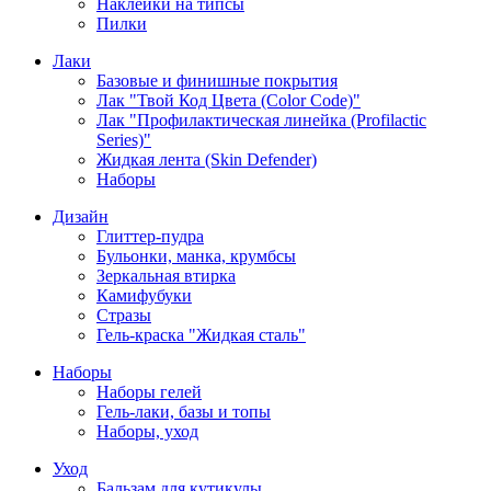
Наклейки на типсы
Пилки
Лаки
Базовые и финишные покрытия
Лак "Твой Код Цвета (Color Code)"
Лак "Профилактическая линейка (Profilactic
Series)"
Жидкая лента (Skin Defender)
Наборы
Дизайн
Глиттер-пудра
Бульонки, манка, крумбсы
Зеркальная втирка
Камифубуки
Стразы
Гель-краска "Жидкая сталь"
Наборы
Наборы гелей
Гель-лаки, базы и топы
Наборы, уход
Уход
Бальзам для кутикулы