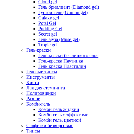
Cloud gel
Гель бриллиант (Diamond gel)
Густой гель (Gummi gel)
Galaxy gel
Potal Gel
Pudding Gel
Secret gel
Гель-муза (Muse gel)
Tropic gel
Гель-краски
Гель-краски без липкого слоя
Гель-краска Паутинка
Гель-краска Пластилин
Гелевые типсы
Инструменты
Кисти
Лак для стемпинга
Полировщики
Разное
Комби-гель
Комби-гель жидкий
Комби гель с эффектами
Комби гель, цветной
Салфетки безворсовые
Типсы