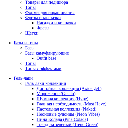
Товары для педикюра
Топы
Формы для наращивания
Фрезы и колпачки
Насадки и колпачки
Фрезы
Щетки
Базы и топы
Базы
Базы камуфлирующие
Outfit base
Топы
Топы с эффектами
Гель-лаки
Гель-лаки коллекции
Достойная коллекция (Axios gel )
Мороженое (Gelato)
Шумная коллекция (Hype)
Главная необходимость (Must Have)
Пастельная коллекция (Naked)
Неоновые флюиды (Neon Vibes)
Пина Колада (Pina Colada)
Тренд на зеленый (Trend Green)