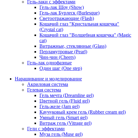
Гель-лаки с эффектами
Гель-лак Шоу (Show)
Гель-лак Бурлеск (Burlesque)
Светоотражающие (Flash)
Кошачий глаз "Кристальная кошечка"
(Crystal cat)
Кошачий глаз "Волшебная кошечка" (Magic
cat)
Витражные, стеклянные (Glass)
Перламутровые (Pearl)
Чин-чин (Cheers)
Гель-лак однофазные
Один шаг (One step)
Наращивание и моделирование
Акриловая система
Гелевая система
Гель мечта (Dreamline gel)
Цветной гель (Fluid gel)
Гель-желе (Jam gel)
Каучуковый крем гель (Rubber cream gel)
Умный гель (Smart gel)
Витраж гель (Vitrage gel)
Гели с эффектами
Муза гель (Muse gel)