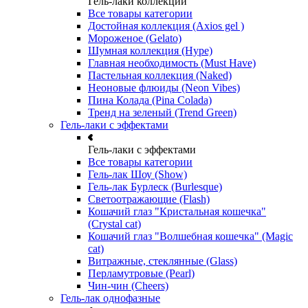
Гель-лаки коллекции
Все товары категории
Достойная коллекция (Axios gel )
Мороженое (Gelato)
Шумная коллекция (Hype)
Главная необходимость (Must Have)
Пастельная коллекция (Naked)
Неоновые флюиды (Neon Vibes)
Пина Колада (Pina Colada)
Тренд на зеленый (Trend Green)
Гель-лаки с эффектами
Гель-лаки с эффектами
Все товары категории
Гель-лак Шоу (Show)
Гель-лак Бурлеск (Burlesque)
Светоотражающие (Flash)
Кошачий глаз "Кристальная кошечка"
(Crystal cat)
Кошачий глаз "Волшебная кошечка" (Magic
cat)
Витражные, стеклянные (Glass)
Перламутровые (Pearl)
Чин-чин (Cheers)
Гель-лак однофазные