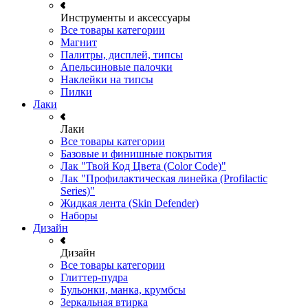
Инструменты и аксессуары
Все товары категории
Магнит
Палитры, дисплей, типсы
Апельсиновые палочки
Наклейки на типсы
Пилки
Лаки
Лаки
Все товары категории
Базовые и финишные покрытия
Лак "Твой Код Цвета (Color Code)"
Лак "Профилактическая линейка (Profilactic
Series)"
Жидкая лента (Skin Defender)
Наборы
Дизайн
Дизайн
Все товары категории
Глиттер-пудра
Бульонки, манка, крумбсы
Зеркальная втирка