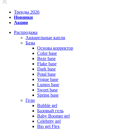
Тренды 2026
Новинки
Акции
Распродажа
Акварельные капли
Базы
Основа корректор
Color base
Beze base
Flake base
Dark base
Potal base
Vogue base
Lumos base
Sweet base
Spring base
Гели
Bubble gel
Базовый гель
Baby Boomer gel
Celebrity gel
Bio gel Flex