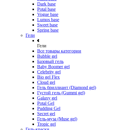
Dark base
Potal base
Vogue base
Lumos base
Sweet base
Spring base
Гели
Гели
Все товары категории
Bubble gel
Базовый гель
Baby Boomer gel
Celebrity gel
Bio gel Flex
Cloud gel
Гель бриллиант (Diamond gel)
Густой гель (Gummi gel)
Galaxy gel
Potal Gel
Pudding Gel
Secret gel
Гель-муза (Muse gel)
Tropic gel
Гель-краски