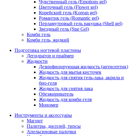
Чувственный гель (Emotions gel)
Цветочный гель (Flower gel)
Корейский гель (Korean gel)
Романтик гель (Romantic gel)
Перламутровый гель ракушка (Shell gel)
Звездный гель (Star Gel)
Комби гель
Комби гель, жидкий
Подготовка ногтевой пластины
Дегидратор и праймер
Жидкости
Дезинфицирующая жидкость (антисептик)
Жидкость для мытья кисточек
Жидкость для снятия гель-лака, акрила и
био-геля
Жидкость для снятия лака
Обезжириватель
Жидкость для комби-геля
Мономер
Инструменты и аксессуары
Магнит
Палитры, дисплей, типсы
Апельсиновые палочки