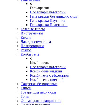
Гель-краски
Все товары категории
Гель-краски без липкого слоя
Гель-краска Паутинка
Гель-краска Пластилин
Гелевые типсы
Инструменты
Кисти
Лак для стемпинга
Полировщики
Разное
Комби-гель
Комби-гель
Все товары категории
Комби-гель жидкий
Комби гель с эффектами
Комби гель, цветной
Салфетки безворсовые
Типсы
Товары для педикюра
Топы
Формы для наращивания
Фрезы и колпачки