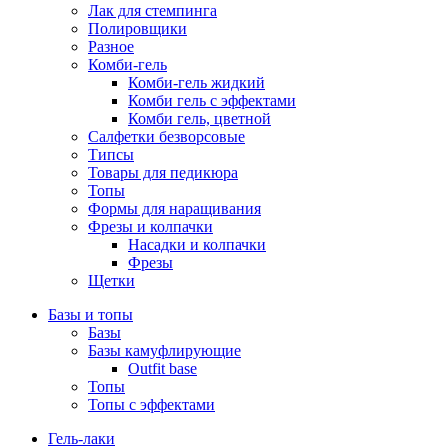
Лак для стемпинга
Полировщики
Разное
Комби-гель
Комби-гель жидкий
Комби гель с эффектами
Комби гель, цветной
Салфетки безворсовые
Типсы
Товары для педикюра
Топы
Формы для наращивания
Фрезы и колпачки
Насадки и колпачки
Фрезы
Щетки
Базы и топы
Базы
Базы камуфлирующие
Outfit base
Топы
Топы с эффектами
Гель-лаки