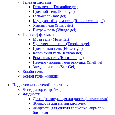
Гелевая система
Гель мечта (Dreamline gel)
Цветной гель (Fluid gel)
Гель-желе (Jam gel)
Каучуковый крем гель (Rubber cream gel)
Умный гель (Smart gel)
Витраж гель (Vitrage gel)
Гели с эффектами
Муза гель (Muse gel)
Чувственный гель (Emotions gel)
Цветочный гель (Flower gel)
Корейский гель (Korean gel)
Романтик гель (Romantic gel)
Перламутровый гель ракушка (Shell gel)
Звездный гель (Star Gel)
Комби гель
Комби гель, жидкий
Подготовка ногтевой пластины
Дегидратор и праймер
Жидкости
Дезинфицирующая жидкость (антисептик)
Жидкость для мытья кисточек
Жидкость для снятия гель-лака, акрила и
био-геля