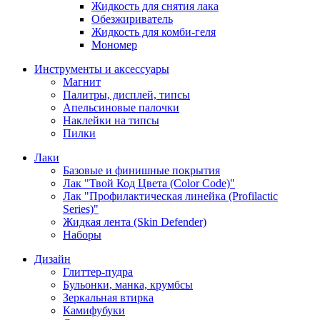
Жидкость для снятия лака
Обезжириватель
Жидкость для комби-геля
Мономер
Инструменты и аксессуары
Магнит
Палитры, дисплей, типсы
Апельсиновые палочки
Наклейки на типсы
Пилки
Лаки
Базовые и финишные покрытия
Лак "Твой Код Цвета (Color Code)"
Лак "Профилактическая линейка (Profilactic
Series)"
Жидкая лента (Skin Defender)
Наборы
Дизайн
Глиттер-пудра
Бульонки, манка, крумбсы
Зеркальная втирка
Камифубуки