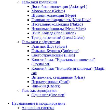
Гель-лаки коллекции
Достойная коллекция (Axios gel )
Мороженое (Gelato)
Шумная коллекция (Hype)
Главная необходимость (Must Have)
Пастельная коллекция (Naked)
Неоновые флюиды (Neon Vibes)
Пина Колада (Pina Colada)
Тренд на зеленый (Trend Green)
Гель-лаки с эффектами
Гель-лак Шоу (Show)
Гель-лак Бурлеск (Burlesque)
Светоотражающие (Flash)
Кошачий глаз "Кристальная кошечка"
(Crystal cat)
Кошачий глаз "Волшебная кошечка" (Magic
cat)
Витражные, стеклянные (Glass)
Перламутровые (Pearl)
Чин-чин (Cheers)
Гель-лак однофазные
Один шаг (One step)
Наращивание и моделирование
Акриловая система