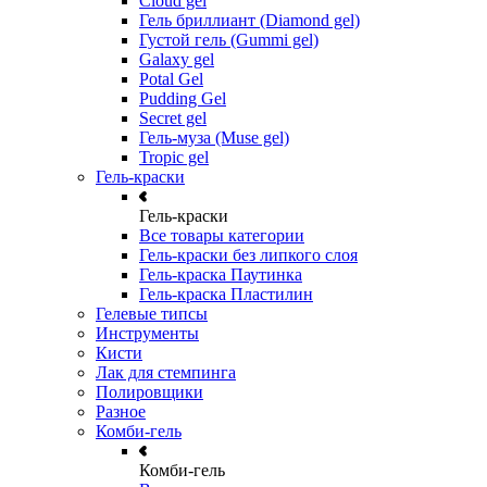
Cloud gel
Гель бриллиант (Diamond gel)
Густой гель (Gummi gel)
Galaxy gel
Potal Gel
Pudding Gel
Secret gel
Гель-муза (Muse gel)
Tropic gel
Гель-краски
Гель-краски
Все товары категории
Гель-краски без липкого слоя
Гель-краска Паутинка
Гель-краска Пластилин
Гелевые типсы
Инструменты
Кисти
Лак для стемпинга
Полировщики
Разное
Комби-гель
Комби-гель