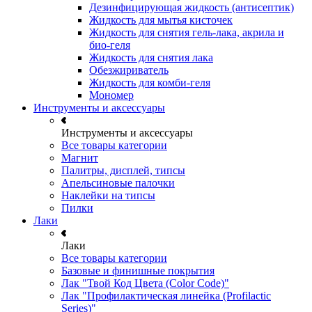
Дезинфицирующая жидкость (антисептик)
Жидкость для мытья кисточек
Жидкость для снятия гель-лака, акрила и
био-геля
Жидкость для снятия лака
Обезжириватель
Жидкость для комби-геля
Мономер
Инструменты и аксессуары
Инструменты и аксессуары
Все товары категории
Магнит
Палитры, дисплей, типсы
Апельсиновые палочки
Наклейки на типсы
Пилки
Лаки
Лаки
Все товары категории
Базовые и финишные покрытия
Лак "Твой Код Цвета (Color Code)"
Лак "Профилактическая линейка (Profilactic
Series)"