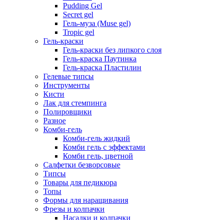
Pudding Gel
Secret gel
Гель-муза (Muse gel)
Tropic gel
Гель-краски
Гель-краски без липкого слоя
Гель-краска Паутинка
Гель-краска Пластилин
Гелевые типсы
Инструменты
Кисти
Лак для стемпинга
Полировщики
Разное
Комби-гель
Комби-гель жидкий
Комби гель с эффектами
Комби гель, цветной
Салфетки безворсовые
Типсы
Товары для педикюра
Топы
Формы для наращивания
Фрезы и колпачки
Насадки и колпачки