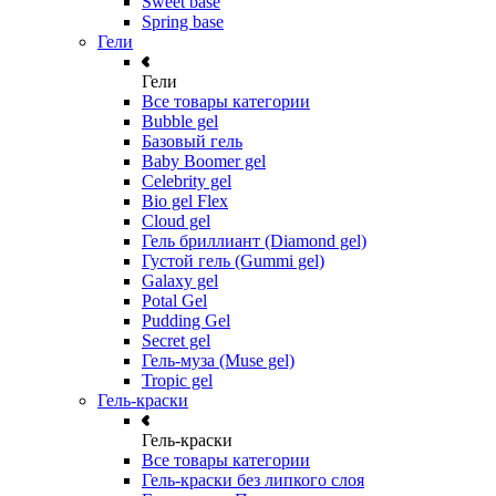
Sweet base
Spring base
Гели
Гели
Все товары категории
Bubble gel
Базовый гель
Baby Boomer gel
Celebrity gel
Bio gel Flex
Cloud gel
Гель бриллиант (Diamond gel)
Густой гель (Gummi gel)
Galaxy gel
Potal Gel
Pudding Gel
Secret gel
Гель-муза (Muse gel)
Tropic gel
Гель-краски
Гель-краски
Все товары категории
Гель-краски без липкого слоя