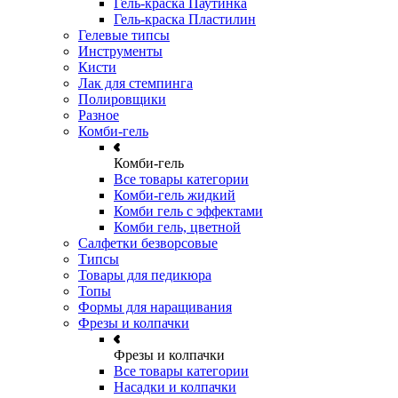
Гель-краска Паутинка
Гель-краска Пластилин
Гелевые типсы
Инструменты
Кисти
Лак для стемпинга
Полировщики
Разное
Комби-гель
Комби-гель
Все товары категории
Комби-гель жидкий
Комби гель с эффектами
Комби гель, цветной
Салфетки безворсовые
Типсы
Товары для педикюра
Топы
Формы для наращивания
Фрезы и колпачки
Фрезы и колпачки
Все товары категории
Насадки и колпачки