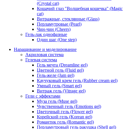
(Crystal cat)
Кошачий глаз "Волшебная кошечка" (Magic
cat)
Витражные, стеклянные (Glass)
Перламутровые (Pearl)
Чин-чин (Cheers)
Гель-лак однофазные
Один шаг (One step)
Наращивание и моделирование
Акриловая система
Гелевая система
Гель мечта (Dreamline gel)
Цветной гель (Fluid gel)
Гель-желе (Jam gel)
Каучуковый крем гель (Rubber cream gel)
Умный гель (Smart gel)
Витраж гель (Vitrage gel)
Гели с эффектами
Муза гель (Muse gel)
Чувственный гель (Emotions gel)
Цветочный гель (Flower gel)
Корейский гель (Korean gel)
Романтик гель (Romantic gel)
Перламутровый гель ракушка (Shell gel)