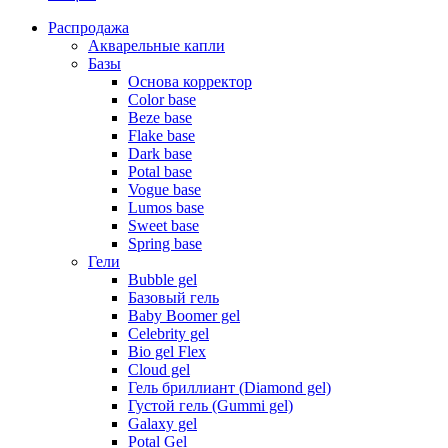
Распродажа
Акварельные капли
Базы
Основа корректор
Color base
Beze base
Flake base
Dark base
Potal base
Vogue base
Lumos base
Sweet base
Spring base
Гели
Bubble gel
Базовый гель
Baby Boomer gel
Celebrity gel
Bio gel Flex
Cloud gel
Гель бриллиант (Diamond gel)
Густой гель (Gummi gel)
Galaxy gel
Potal Gel