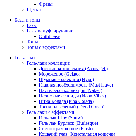
Фрезы
Щетки
Базы и топы
Базы
Базы камуфлирующие
Outfit base
Топы
Топы с эффектами
Гель-лаки
Гель-лаки коллекции
Достойная коллекция (Axios gel )
Мороженое (Gelato)
Шумная коллекция (Hype)
Главная необходимость (Must Have)
Пастельная коллекция (Naked)
Неоновые флюиды (Neon Vibes)
Пина Колада (Pina Colada)
Тренд на зеленый (Trend Green)
Гель-лаки с эффектами
Гель-лак Шоу (Show)
Гель-лак Бурлеск (Burlesque)
Светоотражающие (Flash)
Кошачий глаз "Кристальная кошечка"