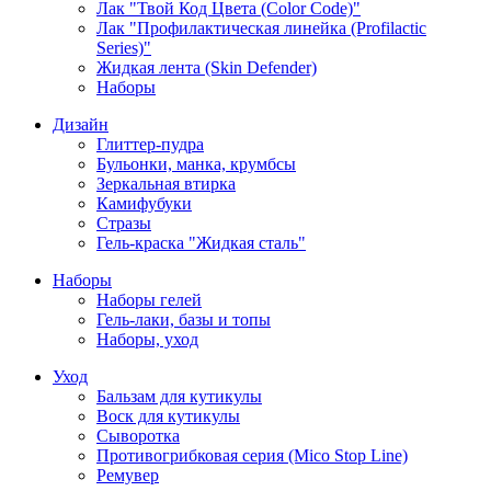
Лак "Твой Код Цвета (Color Code)"
Лак "Профилактическая линейка (Profilactic
Series)"
Жидкая лента (Skin Defender)
Наборы
Дизайн
Глиттер-пудра
Бульонки, манка, крумбсы
Зеркальная втирка
Камифубуки
Стразы
Гель-краска "Жидкая сталь"
Наборы
Наборы гелей
Гель-лаки, базы и топы
Наборы, уход
Уход
Бальзам для кутикулы
Воск для кутикулы
Сыворотка
Противогрибковая серия (Mico Stop Line)
Ремувер