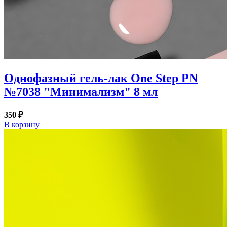
Однофазный гель-лак One Step PN
№7038 "Минимализм" 8 мл
350 ₽
В корзину