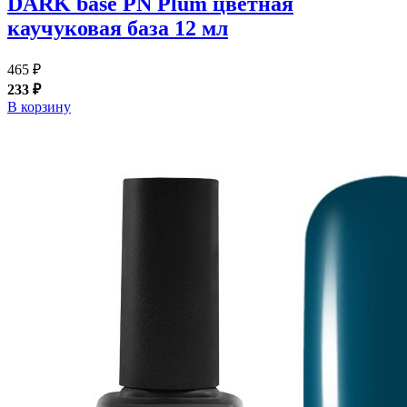
DARK base PN Plum цветная
каучуковая база 12 мл
465 ₽
233 ₽
В корзину