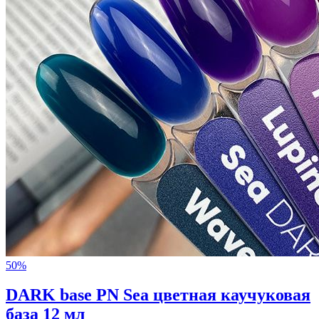
50%
DARK base PN Sea цветная каучуковая
база 12 мл