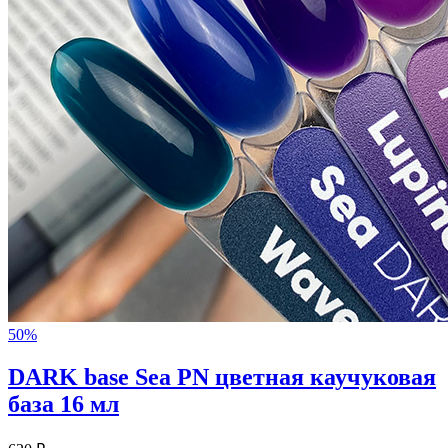
50%
DARK base Sea PN цветная каучуковая
база 16 мл