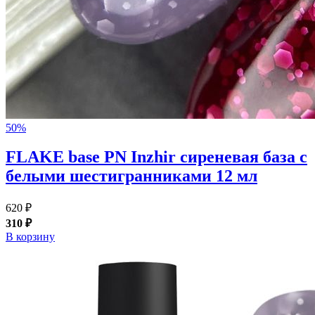
50%
FLAKE base PN Inzhir сиреневая база с
белыми шестигранниками 12 мл
620 ₽
310 ₽
В корзину