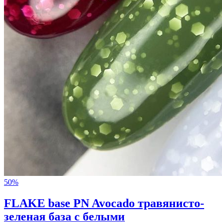
50%
FLAKE base PN Avocado травянисто-
зеленая база с белыми