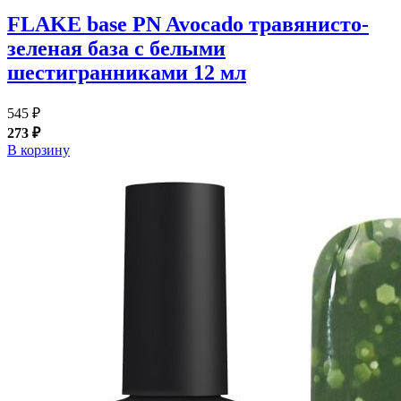
FLAKE base PN Avocado травянисто-
зеленая база с белыми
шестигранниками 12 мл
545 ₽
273 ₽
В корзину