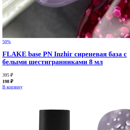
50%
FLAKE base PN Inzhir сиреневая база с
белыми шестигранниками 8 мл
395 ₽
198 ₽
В корзину