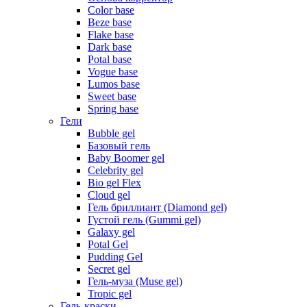
Color base
Beze base
Flake base
Dark base
Potal base
Vogue base
Lumos base
Sweet base
Spring base
Гели
Bubble gel
Базовый гель
Baby Boomer gel
Celebrity gel
Bio gel Flex
Cloud gel
Гель бриллиант (Diamond gel)
Густой гель (Gummi gel)
Galaxy gel
Potal Gel
Pudding Gel
Secret gel
Гель-муза (Muse gel)
Tropic gel
Гель-краски