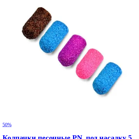
50%
Колпачки песочные PN, под насадку 5