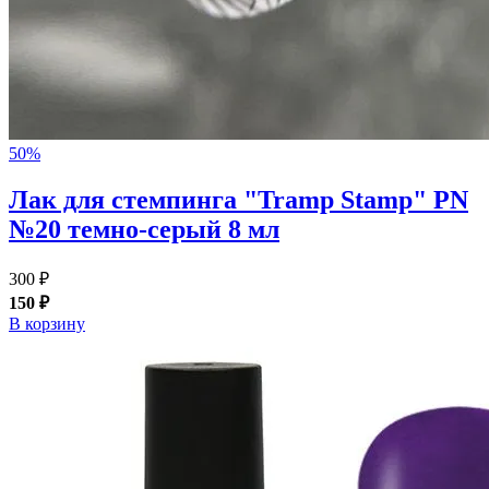
50%
Лак для стемпинга "Tramp Stamp" PN
№20 темно-серый 8 мл
300 ₽
150 ₽
В корзину