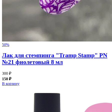
50%
Лак для стемпинга "Tramp Stamp" PN
№21 фиолетовый 8 мл
300 ₽
150 ₽
В корзину