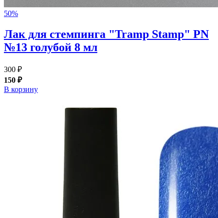
50%
Лак для стемпинга "Tramp Stamp" PN
№13 голубой 8 мл
300 ₽
150 ₽
В корзину