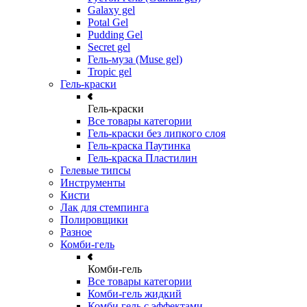
Galaxy gel
Potal Gel
Pudding Gel
Secret gel
Гель-муза (Muse gel)
Tropic gel
Гель-краски
Гель-краски
Все товары категории
Гель-краски без липкого слоя
Гель-краска Паутинка
Гель-краска Пластилин
Гелевые типсы
Инструменты
Кисти
Лак для стемпинга
Полировщики
Разное
Комби-гель
Комби-гель
Все товары категории
Комби-гель жидкий
Комби гель с эффектами