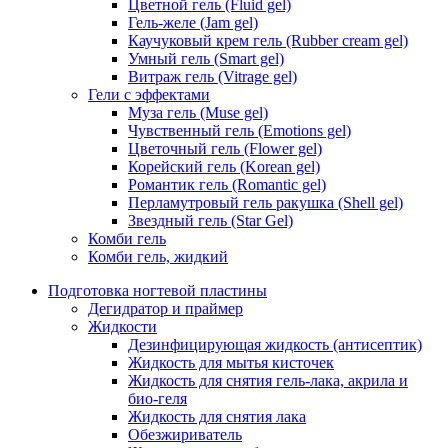
Цветной гель (Fluid gel)
Гель-желе (Jam gel)
Каучуковый крем гель (Rubber cream gel)
Умный гель (Smart gel)
Витраж гель (Vitrage gel)
Гели с эффектами
Муза гель (Muse gel)
Чувственный гель (Emotions gel)
Цветочный гель (Flower gel)
Корейский гель (Korean gel)
Романтик гель (Romantic gel)
Перламутровый гель ракушка (Shell gel)
Звездный гель (Star Gel)
Комби гель
Комби гель, жидкий
Подготовка ногтевой пластины
Дегидратор и праймер
Жидкости
Дезинфицирующая жидкость (антисептик)
Жидкость для мытья кисточек
Жидкость для снятия гель-лака, акрила и
био-геля
Жидкость для снятия лака
Обезжириватель