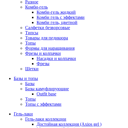
Разное
Комби-гель
Комби-гель жидкий
Комби гель с эффектами
Комби гель, цветной
Салфетки безворсовые
Типсы
Товары для педикюра
Топы
Формы для наращивания
Фрезы и колпачки
Насадки и колпачки
Фрезы
Щетки
Базы и топы
Базы
Базы камуфлирующие
Outfit base
Топы
Топы с эффектами
Гель-лаки
Гель-лаки коллекции
Достойная коллекция (Axios gel )