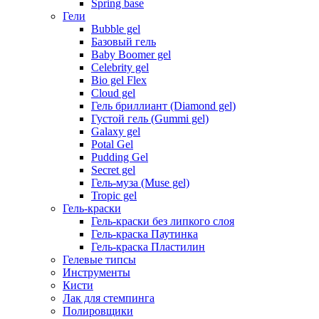
Spring base
Гели
Bubble gel
Базовый гель
Baby Boomer gel
Celebrity gel
Bio gel Flex
Cloud gel
Гель бриллиант (Diamond gel)
Густой гель (Gummi gel)
Galaxy gel
Potal Gel
Pudding Gel
Secret gel
Гель-муза (Muse gel)
Tropic gel
Гель-краски
Гель-краски без липкого слоя
Гель-краска Паутинка
Гель-краска Пластилин
Гелевые типсы
Инструменты
Кисти
Лак для стемпинга
Полировщики