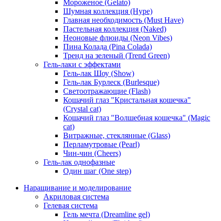
Мороженое (Gelato)
Шумная коллекция (Hype)
Главная необходимость (Must Have)
Пастельная коллекция (Naked)
Неоновые флюиды (Neon Vibes)
Пина Колада (Pina Colada)
Тренд на зеленый (Trend Green)
Гель-лаки с эффектами
Гель-лак Шоу (Show)
Гель-лак Бурлеск (Burlesque)
Светоотражающие (Flash)
Кошачий глаз "Кристальная кошечка"
(Crystal cat)
Кошачий глаз "Волшебная кошечка" (Magic
cat)
Витражные, стеклянные (Glass)
Перламутровые (Pearl)
Чин-чин (Cheers)
Гель-лак однофазные
Один шаг (One step)
Наращивание и моделирование
Акриловая система
Гелевая система
Гель мечта (Dreamline gel)