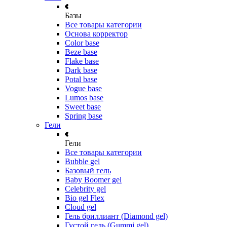
Базы
Все товары категории
Основа корректор
Color base
Beze base
Flake base
Dark base
Potal base
Vogue base
Lumos base
Sweet base
Spring base
Гели
Гели
Все товары категории
Bubble gel
Базовый гель
Baby Boomer gel
Celebrity gel
Bio gel Flex
Cloud gel
Гель бриллиант (Diamond gel)
Густой гель (Gummi gel)