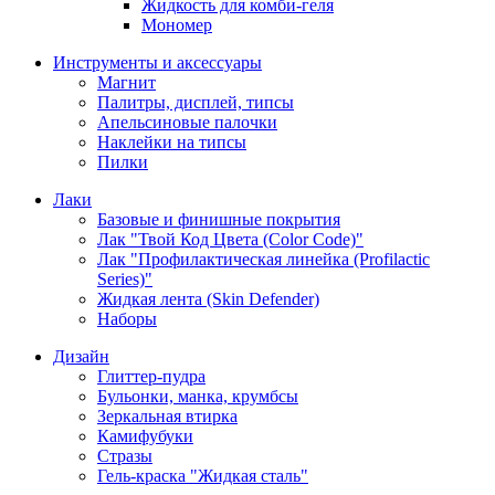
Жидкость для комби-геля
Мономер
Инструменты и аксессуары
Магнит
Палитры, дисплей, типсы
Апельсиновые палочки
Наклейки на типсы
Пилки
Лаки
Базовые и финишные покрытия
Лак "Твой Код Цвета (Color Code)"
Лак "Профилактическая линейка (Profilactic
Series)"
Жидкая лента (Skin Defender)
Наборы
Дизайн
Глиттер-пудра
Бульонки, манка, крумбсы
Зеркальная втирка
Камифубуки
Стразы
Гель-краска "Жидкая сталь"