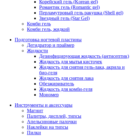
Корейский гель (Korean gel)
Романтик гель (Romantic gel)
Перламутровый гель ракушка (Shell gel)
Звездный гель (Star Gel)
Комби гель
Комби гель, жидкий
Подготовка ногтевой пластины
Дегидратор и праймер
Жидкости
Дезинфицирующая жидкость (антисептик)
Жидкость для мытья кисточек
Жидкость для снятия гель-лака, акрила и
био-геля
Жидкость для снятия лака
Обезжириватель
Жидкость для комби-геля
Мономер
Инструменты и аксессуары
Магнит
Палитры, дисплей, типсы
Апельсиновые палочки
Наклейки на типсы
Пилки