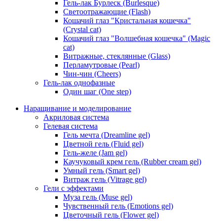
Гель-лак Бурлеск (Burlesque)
Светоотражающие (Flash)
Кошачий глаз "Кристальная кошечка"
(Crystal cat)
Кошачий глаз "Волшебная кошечка" (Magic
cat)
Витражные, стеклянные (Glass)
Перламутровые (Pearl)
Чин-чин (Cheers)
Гель-лак однофазные
Один шаг (One step)
Наращивание и моделирование
Акриловая система
Гелевая система
Гель мечта (Dreamline gel)
Цветной гель (Fluid gel)
Гель-желе (Jam gel)
Каучуковый крем гель (Rubber cream gel)
Умный гель (Smart gel)
Витраж гель (Vitrage gel)
Гели с эффектами
Муза гель (Muse gel)
Чувственный гель (Emotions gel)
Цветочный гель (Flower gel)