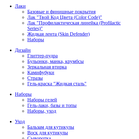
Лаки
Базовые и финишные покрытия
Лак "Твой Код Цвета (Color Code)"
Лак "Профилактическая линейка (Profilactic
Series)"
Жидкая лента (Skin Defender)
Наборы
Дизайн
Глиттер-пудра
Бульонки, манка, крумбсы
Зеркальная втирка
Камифубуки
Стразы
Гель-краска "Жидкая сталь"
Наборы
Наборы гелей
Гель-лаки, базы и топы
Наборы, уход
Уход
Бальзам для кутикулы
Воск для кутикулы
Сыворотка