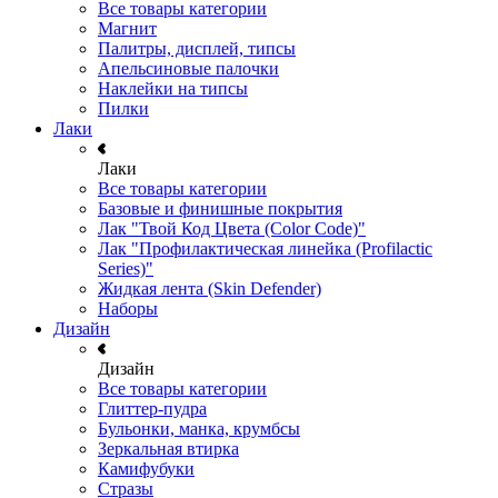
Все товары категории
Магнит
Палитры, дисплей, типсы
Апельсиновые палочки
Наклейки на типсы
Пилки
Лаки
Лаки
Все товары категории
Базовые и финишные покрытия
Лак "Твой Код Цвета (Color Code)"
Лак "Профилактическая линейка (Profilactic
Series)"
Жидкая лента (Skin Defender)
Наборы
Дизайн
Дизайн
Все товары категории
Глиттер-пудра
Бульонки, манка, крумбсы
Зеркальная втирка
Камифубуки
Стразы