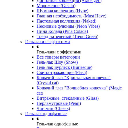
Достойная коллекция (Axios gel )
Мороженое (Gelato)
Шумная коллекция (Hype)
Главная необходимость (Must Have)
Пастельная коллекция (Naked)
Неоновые флюиды (Neon Vibes)
Пина Колада (Pina Colada)
Тренд на зеленый (Trend Green)
Гель-лаки с эффектами
Гель-лаки с эффектами
Все товары категории
Гель-лак Шоу (Show)
Гель-лак Бурлеск (Burlesque)
Светоотражающие (Flash)
Кошачий глаз "Кристальная кошечка"
(Crystal cat)
Кошачий глаз "Волшебная кошечка" (Magic
cat)
Витражные, стеклянные (Glass)
Перламутровые (Pearl)
Чин-чин (Cheers)
Гель-лак однофазные
Гель-лак однофазные