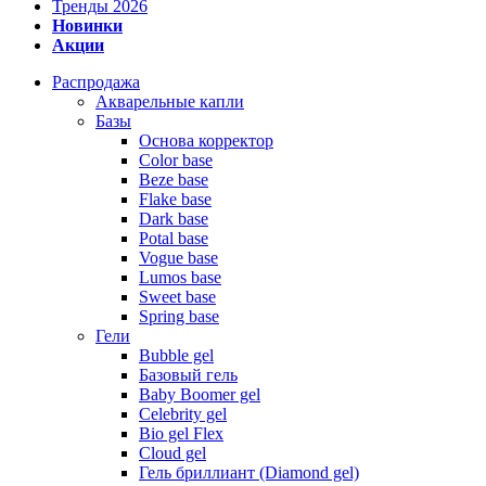
Тренды 2026
Новинки
Акции
Распродажа
Акварельные капли
Базы
Основа корректор
Color base
Beze base
Flake base
Dark base
Potal base
Vogue base
Lumos base
Sweet base
Spring base
Гели
Bubble gel
Базовый гель
Baby Boomer gel
Celebrity gel
Bio gel Flex
Cloud gel
Гель бриллиант (Diamond gel)