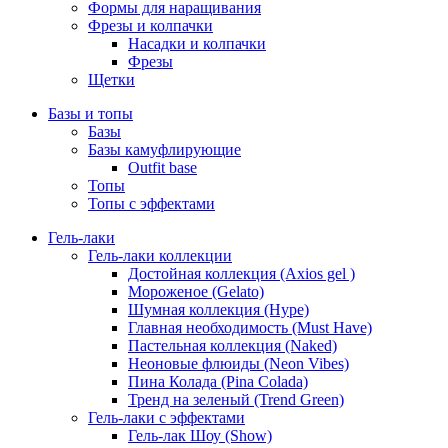
Формы для наращивания
Фрезы и колпачки
Насадки и колпачки
Фрезы
Щетки
Базы и топы
Базы
Базы камуфлирующие
Outfit base
Топы
Топы с эффектами
Гель-лаки
Гель-лаки коллекции
Достойная коллекция (Axios gel )
Мороженое (Gelato)
Шумная коллекция (Hype)
Главная необходимость (Must Have)
Пастельная коллекция (Naked)
Неоновые флюиды (Neon Vibes)
Пина Колада (Pina Colada)
Тренд на зеленый (Trend Green)
Гель-лаки с эффектами
Гель-лак Шоу (Show)