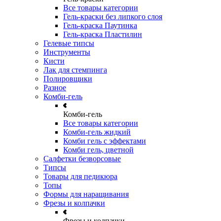
Все товары категории
Гель-краски без липкого слоя
Гель-краска Паутинка
Гель-краска Пластилин
Гелевые типсы
Инструменты
Кисти
Лак для стемпинга
Полировщики
Разное
Комби-гель
Комби-гель
Все товары категории
Комби-гель жидкий
Комби гель с эффектами
Комби гель, цветной
Салфетки безворсовые
Типсы
Товары для педикюра
Топы
Формы для наращивания
Фрезы и колпачки
Фрезы и колпачки