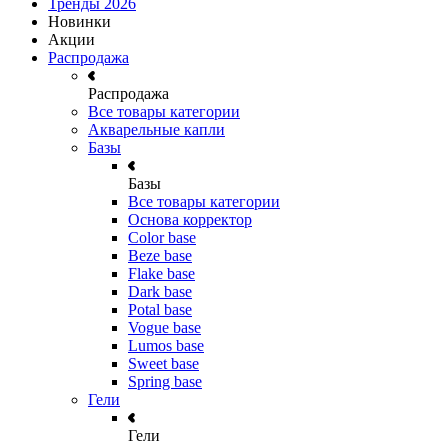
Тренды 2026
Новинки
Акции
Распродажа
Распродажа
Все товары категории
Акварельные капли
Базы
Базы
Все товары категории
Основа корректор
Color base
Beze base
Flake base
Dark base
Potal base
Vogue base
Lumos base
Sweet base
Spring base
Гели
Гели