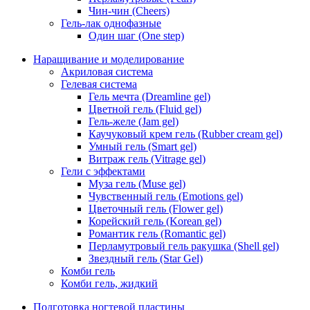
Чин-чин (Cheers)
Гель-лак однофазные
Один шаг (One step)
Наращивание и моделирование
Акриловая система
Гелевая система
Гель мечта (Dreamline gel)
Цветной гель (Fluid gel)
Гель-желе (Jam gel)
Каучуковый крем гель (Rubber cream gel)
Умный гель (Smart gel)
Витраж гель (Vitrage gel)
Гели с эффектами
Муза гель (Muse gel)
Чувственный гель (Emotions gel)
Цветочный гель (Flower gel)
Корейский гель (Korean gel)
Романтик гель (Romantic gel)
Перламутровый гель ракушка (Shell gel)
Звездный гель (Star Gel)
Комби гель
Комби гель, жидкий
Подготовка ногтевой пластины