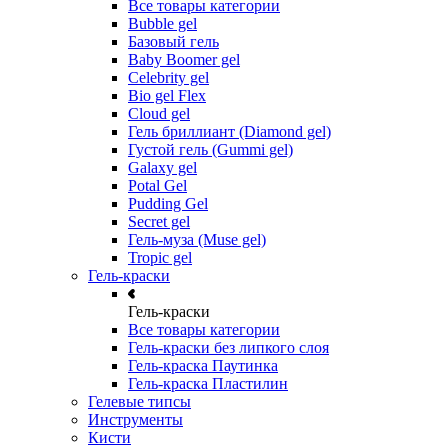
Все товары категории
Bubble gel
Базовый гель
Baby Boomer gel
Celebrity gel
Bio gel Flex
Cloud gel
Гель бриллиант (Diamond gel)
Густой гель (Gummi gel)
Galaxy gel
Potal Gel
Pudding Gel
Secret gel
Гель-муза (Muse gel)
Tropic gel
Гель-краски
Гель-краски
Все товары категории
Гель-краски без липкого слоя
Гель-краска Паутинка
Гель-краска Пластилин
Гелевые типсы
Инструменты
Кисти