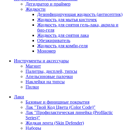
Дегидратор и праймер
Жидкости
Дезинфицирующая жидкость (антисептик)
Жидкость для мытья кисточек
Жидкость для снятия гель-лака, акрила и
био-геля
Жидкость для снятия лака
Обезжириватель
Жидкость для комби-геля
Мономер
Инструменты и аксессуары
Магнит
Палитры, дисплей, типсы
Апельсиновые палочки
Наклейки на типсы
Пилки
Лаки
Базовые и финишные покрытия
Лак "Твой Код Цвета (Color Code)"
Лак "Профилактическая линейка (Profilactic
Series)"
Жидкая лента (Skin Defender)
Наборы