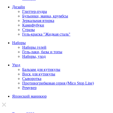
Дизайн
Глиттер-пудра
Бульонки, манка, крумбсы
Зеркальная втирка
Камифубуки
Стразы
Гель-краска "Жидкая сталь"
Наборы
Наборы гелей
Гель-лаки, базы и топы
Наборы, уход
Уход
Бальзам для кутикулы
Воск для кутикулы
Сыворотка
Противогрибковая серия (Mico Stop Line)
Ремувер
Японский маникюр