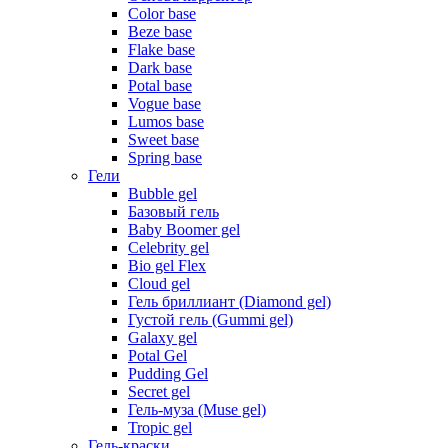
Color base
Beze base
Flake base
Dark base
Potal base
Vogue base
Lumos base
Sweet base
Spring base
Гели
Bubble gel
Базовый гель
Baby Boomer gel
Celebrity gel
Bio gel Flex
Cloud gel
Гель бриллиант (Diamond gel)
Густой гель (Gummi gel)
Galaxy gel
Potal Gel
Pudding Gel
Secret gel
Гель-муза (Muse gel)
Tropic gel
Гель-краски