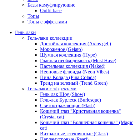
Базы камуфлирующие
Outfit base
Топы
Топы с эффектами
Гель-лаки
Гель-лаки коллекции
Достойная коллекция (Axios gel )
Мороженое (Gelato)
Шумная коллекция (Hype)
Главная необходимость (Must Have)
Пастельная коллекция (Naked)
Неоновые флюиды (Neon Vibes)
Пина Колада (Pina Colada)
Тренд на зеленый (Trend Green)
Гель-лаки с эффектами
Гель-лак Шоу (Show)
Гель-лак Бурлеск (Burlesque)
Светоотражающие (Flash)
Кошачий глаз "Кристальная кошечка"
(Crystal cat)
Кошачий глаз "Волшебная кошечка" (Magic
cat)
Витражные, стеклянные (Glass)
Перламутровые (Pearl)