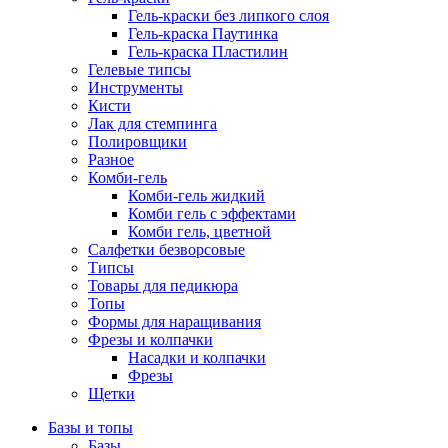
Гель-краски без липкого слоя
Гель-краска Паутинка
Гель-краска Пластилин
Гелевые типсы
Инструменты
Кисти
Лак для стемпинга
Полировщики
Разное
Комби-гель
Комби-гель жидкий
Комби гель с эффектами
Комби гель, цветной
Салфетки безворсовые
Типсы
Товары для педикюра
Топы
Формы для наращивания
Фрезы и колпачки
Насадки и колпачки
Фрезы
Щетки
Базы и топы
Базы