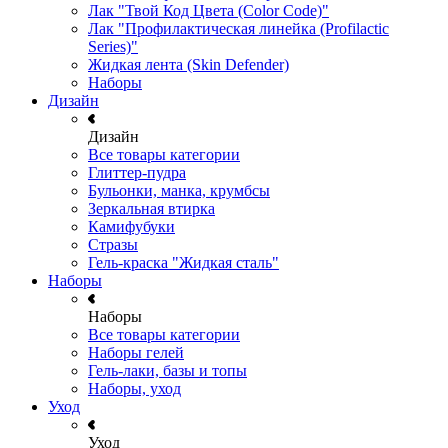
Лак "Твой Код Цвета (Color Code)"
Лак "Профилактическая линейка (Profilactic
Series)"
Жидкая лента (Skin Defender)
Наборы
Дизайн
Дизайн
Все товары категории
Глиттер-пудра
Бульонки, манка, крумбсы
Зеркальная втирка
Камифубуки
Стразы
Гель-краска "Жидкая сталь"
Наборы
Наборы
Все товары категории
Наборы гелей
Гель-лаки, базы и топы
Наборы, уход
Уход
Уход