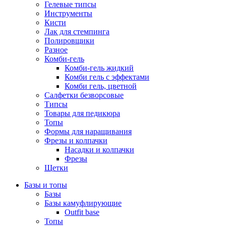
Гелевые типсы
Инструменты
Кисти
Лак для стемпинга
Полировщики
Разное
Комби-гель
Комби-гель жидкий
Комби гель с эффектами
Комби гель, цветной
Салфетки безворсовые
Типсы
Товары для педикюра
Топы
Формы для наращивания
Фрезы и колпачки
Насадки и колпачки
Фрезы
Щетки
Базы и топы
Базы
Базы камуфлирующие
Outfit base
Топы