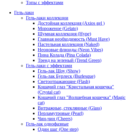
Топы с эффектами
Гель-лаки
Гель-лаки коллекции
Достойная коллекция (Axios gel )
Мороженое (Gelato)
Шумная коллекция (Hype)
Главная необходимость (Must Have)
Пастельная коллекция (Naked)
Неоновые флюиды (Neon Vibes)
Пина Колада (Pina Colada)
Тренд на зеленый (Trend Green)
Гель-лаки с эффектами
Гель-лак Шоу (Show)
Гель-лак Бурлеск (Burlesque)
Светоотражающие (Flash)
Кошачий глаз "Кристальная кошечка"
(Crystal cat)
Кошачий глаз "Волшебная кошечка" (Magic
cat)
Витражные, стеклянные (Glass)
Перламутровые (Pearl)
Чин-чин (Cheers)
Гель-лак однофазные
Один шаг (One step)