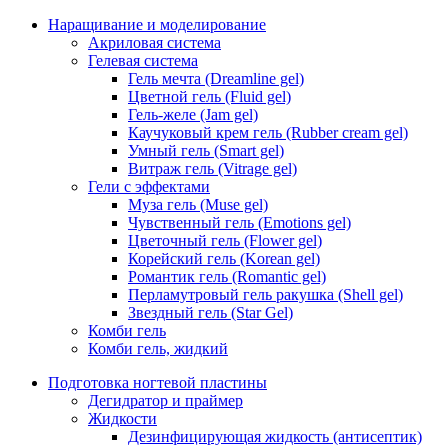
Наращивание и моделирование
Акриловая система
Гелевая система
Гель мечта (Dreamline gel)
Цветной гель (Fluid gel)
Гель-желе (Jam gel)
Каучуковый крем гель (Rubber cream gel)
Умный гель (Smart gel)
Витраж гель (Vitrage gel)
Гели с эффектами
Муза гель (Muse gel)
Чувственный гель (Emotions gel)
Цветочный гель (Flower gel)
Корейский гель (Korean gel)
Романтик гель (Romantic gel)
Перламутровый гель ракушка (Shell gel)
Звездный гель (Star Gel)
Комби гель
Комби гель, жидкий
Подготовка ногтевой пластины
Дегидратор и праймер
Жидкости
Дезинфицирующая жидкость (антисептик)