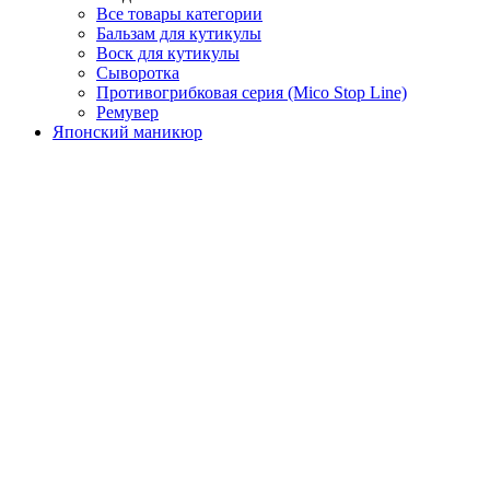
Все товары категории
Бальзам для кутикулы
Воск для кутикулы
Сыворотка
Противогрибковая серия (Mico Stop Line)
Ремувер
Японский маникюр