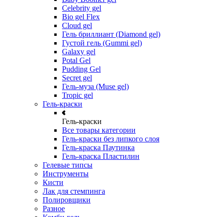
Celebrity gel
Bio gel Flex
Cloud gel
Гель бриллиант (Diamond gel)
Густой гель (Gummi gel)
Galaxy gel
Potal Gel
Pudding Gel
Secret gel
Гель-муза (Muse gel)
Tropic gel
Гель-краски
Гель-краски
Все товары категории
Гель-краски без липкого слоя
Гель-краска Паутинка
Гель-краска Пластилин
Гелевые типсы
Инструменты
Кисти
Лак для стемпинга
Полировщики
Разное