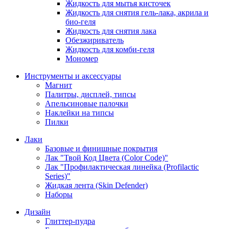
Жидкость для мытья кисточек
Жидкость для снятия гель-лака, акрила и
био-геля
Жидкость для снятия лака
Обезжириватель
Жидкость для комби-геля
Мономер
Инструменты и аксессуары
Магнит
Палитры, дисплей, типсы
Апельсиновые палочки
Наклейки на типсы
Пилки
Лаки
Базовые и финишные покрытия
Лак "Твой Код Цвета (Color Code)"
Лак "Профилактическая линейка (Profilactic
Series)"
Жидкая лента (Skin Defender)
Наборы
Дизайн
Глиттер-пудра