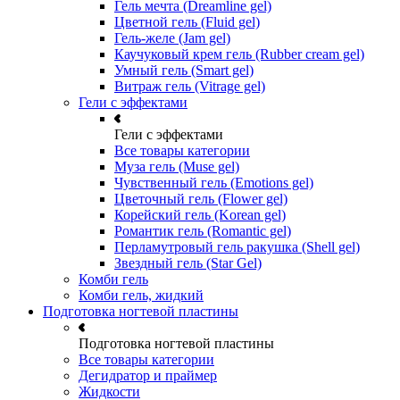
Гель мечта (Dreamline gel)
Цветной гель (Fluid gel)
Гель-желе (Jam gel)
Каучуковый крем гель (Rubber cream gel)
Умный гель (Smart gel)
Витраж гель (Vitrage gel)
Гели с эффектами
Гели с эффектами
Все товары категории
Муза гель (Muse gel)
Чувственный гель (Emotions gel)
Цветочный гель (Flower gel)
Корейский гель (Korean gel)
Романтик гель (Romantic gel)
Перламутровый гель ракушка (Shell gel)
Звездный гель (Star Gel)
Комби гель
Комби гель, жидкий
Подготовка ногтевой пластины
Подготовка ногтевой пластины
Все товары категории
Дегидратор и праймер
Жидкости