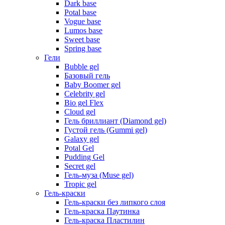
Dark base
Potal base
Vogue base
Lumos base
Sweet base
Spring base
Гели
Bubble gel
Базовый гель
Baby Boomer gel
Celebrity gel
Bio gel Flex
Cloud gel
Гель бриллиант (Diamond gel)
Густой гель (Gummi gel)
Galaxy gel
Potal Gel
Pudding Gel
Secret gel
Гель-муза (Muse gel)
Tropic gel
Гель-краски
Гель-краски без липкого слоя
Гель-краска Паутинка
Гель-краска Пластилин