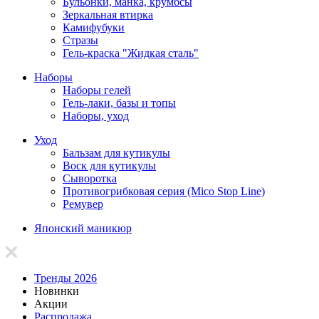
Бульонки, манка, крумбсы
Зеркальная втирка
Камифубуки
Стразы
Гель-краска "Жидкая сталь"
Наборы
Наборы гелей
Гель-лаки, базы и топы
Наборы, уход
Уход
Бальзам для кутикулы
Воск для кутикулы
Сыворотка
Противогрибковая серия (Mico Stop Line)
Ремувер
Японский маникюр
Тренды 2026
Новинки
Акции
Распродажа