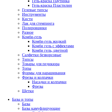
Гель-краска Паутинка
Гель-краска Пластилин
Гелевые типсы
Инструменты
Кисти
Лак для стемпинга
Полировщики
Разное
Комби-гель
Комби-гель жидкий
Комби гель с эффектами
Комби гель, цветной
Салфетки безворсовые
Типсы
Товары для педикюра
Топы
Формы для наращивания
Фрезы и колпачки
Насадки и колпачки
Фрезы
Щетки
Базы и топы
Базы
Базы камуфлирующие