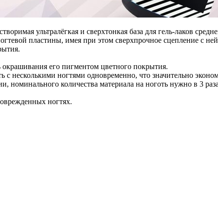
орастворимая ультралёгкая и сверхтонкая база для гель-лаков сре
гтевой пластины, имея при этом сверхпрочное сцепление с ней.
рытия.
ь окрашивания его пигментом цветного покрытия.
ать с несколькими ногтями одновременно, что значительно эконо
нции, номинального количества материала на ноготь нужно в 3 ра
поврежденных ногтях.