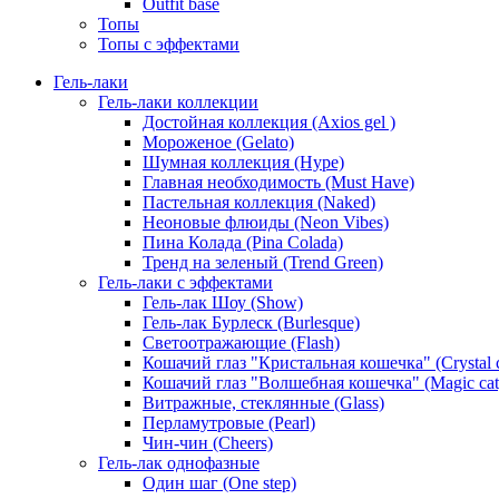
Outfit base
Топы
Топы с эффектами
Гель-лаки
Гель-лаки коллекции
Достойная коллекция (Axios gel )
Мороженое (Gelato)
Шумная коллекция (Hype)
Главная необходимость (Must Have)
Пастельная коллекция (Naked)
Неоновые флюиды (Neon Vibes)
Пина Колада (Pina Colada)
Тренд на зеленый (Trend Green)
Гель-лаки с эффектами
Гель-лак Шоу (Show)
Гель-лак Бурлеск (Burlesque)
Светоотражающие (Flash)
Кошачий глаз "Кристальная кошечка" (Crystal c
Кошачий глаз "Волшебная кошечка" (Magic cat
Витражные, стеклянные (Glass)
Перламутровые (Pearl)
Чин-чин (Cheers)
Гель-лак однофазные
Один шаг (One step)