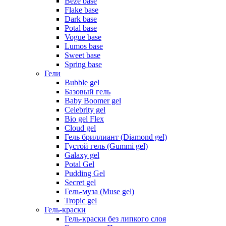
Beze base
Flake base
Dark base
Potal base
Vogue base
Lumos base
Sweet base
Spring base
Гели
Bubble gel
Базовый гель
Baby Boomer gel
Celebrity gel
Bio gel Flex
Cloud gel
Гель бриллиант (Diamond gel)
Густой гель (Gummi gel)
Galaxy gel
Potal Gel
Pudding Gel
Secret gel
Гель-муза (Muse gel)
Tropic gel
Гель-краски
Гель-краски без липкого слоя