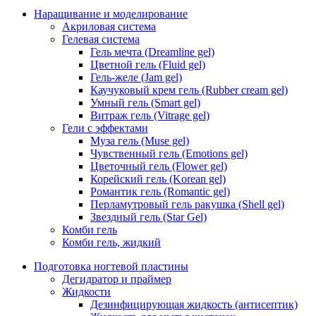
Наращивание и моделирование
Акриловая система
Гелевая система
Гель мечта (Dreamline gel)
Цветной гель (Fluid gel)
Гель-желе (Jam gel)
Каучуковый крем гель (Rubber cream gel)
Умный гель (Smart gel)
Витраж гель (Vitrage gel)
Гели с эффектами
Муза гель (Muse gel)
Чувственный гель (Emotions gel)
Цветочный гель (Flower gel)
Корейский гель (Korean gel)
Романтик гель (Romantic gel)
Перламутровый гель ракушка (Shell gel)
Звездный гель (Star Gel)
Комби гель
Комби гель, жидкий
Подготовка ногтевой пластины
Дегидратор и праймер
Жидкости
Дезинфицирующая жидкость (антисептик)