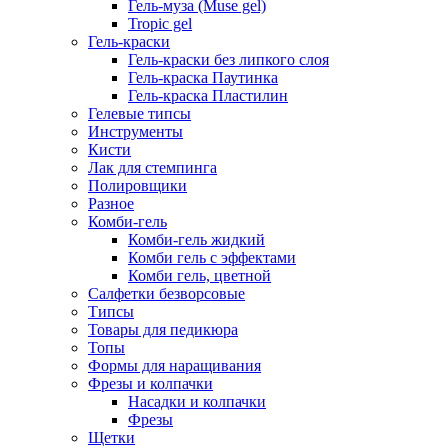
Гель-муза (Muse gel)
Tropic gel
Гель-краски
Гель-краски без липкого слоя
Гель-краска Паутинка
Гель-краска Пластилин
Гелевые типсы
Инструменты
Кисти
Лак для стемпинга
Полировщики
Разное
Комби-гель
Комби-гель жидкий
Комби гель с эффектами
Комби гель, цветной
Салфетки безворсовые
Типсы
Товары для педикюра
Топы
Формы для наращивания
Фрезы и колпачки
Насадки и колпачки
Фрезы
Щетки