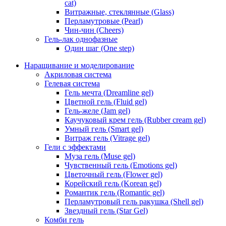
cat)
Витражные, стеклянные (Glass)
Перламутровые (Pearl)
Чин-чин (Cheers)
Гель-лак однофазные
Один шаг (One step)
Наращивание и моделирование
Акриловая система
Гелевая система
Гель мечта (Dreamline gel)
Цветной гель (Fluid gel)
Гель-желе (Jam gel)
Каучуковый крем гель (Rubber cream gel)
Умный гель (Smart gel)
Витраж гель (Vitrage gel)
Гели с эффектами
Муза гель (Muse gel)
Чувственный гель (Emotions gel)
Цветочный гель (Flower gel)
Корейский гель (Korean gel)
Романтик гель (Romantic gel)
Перламутровый гель ракушка (Shell gel)
Звездный гель (Star Gel)
Комби гель