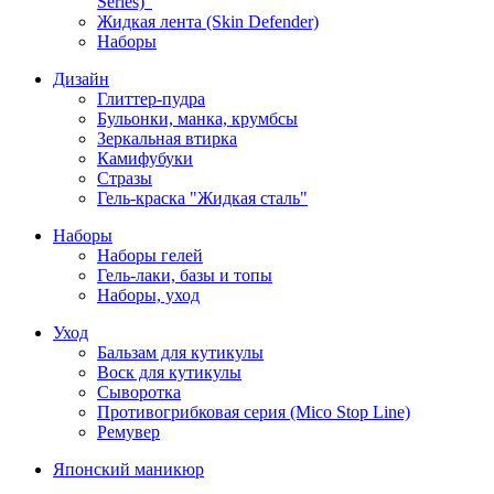
Series)"
Жидкая лента (Skin Defender)
Наборы
Дизайн
Глиттер-пудра
Бульонки, манка, крумбсы
Зеркальная втирка
Камифубуки
Стразы
Гель-краска "Жидкая сталь"
Наборы
Наборы гелей
Гель-лаки, базы и топы
Наборы, уход
Уход
Бальзам для кутикулы
Воск для кутикулы
Сыворотка
Противогрибковая серия (Mico Stop Line)
Ремувер
Японский маникюр