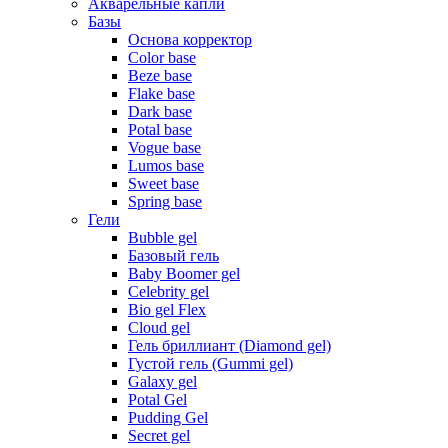
Акварельные капли
Базы
Основа корректор
Color base
Beze base
Flake base
Dark base
Potal base
Vogue base
Lumos base
Sweet base
Spring base
Гели
Bubble gel
Базовый гель
Baby Boomer gel
Celebrity gel
Bio gel Flex
Cloud gel
Гель бриллиант (Diamond gel)
Густой гель (Gummi gel)
Galaxy gel
Potal Gel
Pudding Gel
Secret gel