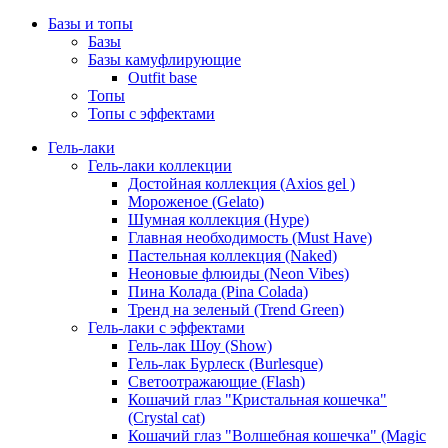
Базы и топы
Базы
Базы камуфлирующие
Outfit base
Топы
Топы с эффектами
Гель-лаки
Гель-лаки коллекции
Достойная коллекция (Axios gel )
Мороженое (Gelato)
Шумная коллекция (Hype)
Главная необходимость (Must Have)
Пастельная коллекция (Naked)
Неоновые флюиды (Neon Vibes)
Пина Колада (Pina Colada)
Тренд на зеленый (Trend Green)
Гель-лаки с эффектами
Гель-лак Шоу (Show)
Гель-лак Бурлеск (Burlesque)
Светоотражающие (Flash)
Кошачий глаз "Кристальная кошечка"
(Crystal cat)
Кошачий глаз "Волшебная кошечка" (Magic