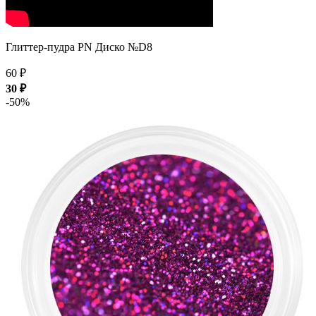
Глиттер-пудра PN Диско №D8
60 ₽
30 ₽
-50%