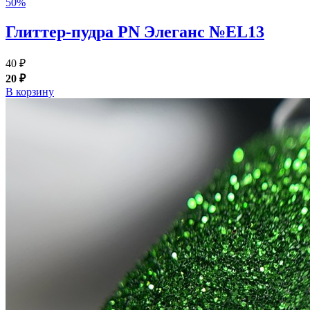
50%
Глиттер-пудра PN Элеганс №EL13
40 ₽
20 ₽
В корзину