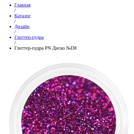
Главная
/
Каталог
/
Дизайн
/
Глиттер-пудра
/
Глиттер-пудра PN Диско №D8