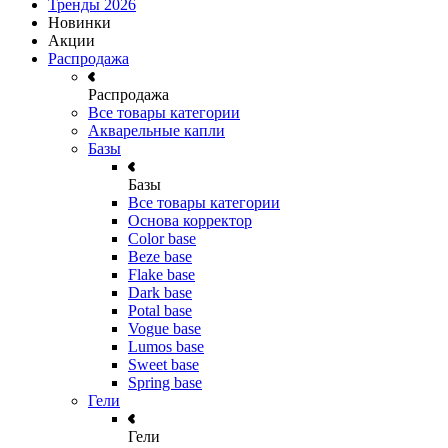
Тренды 2026
Новинки
Акции
Распродажа
Распродажа
Все товары категории
Акварельные капли
Базы
Базы
Все товары категории
Основа корректор
Color base
Beze base
Flake base
Dark base
Potal base
Vogue base
Lumos base
Sweet base
Spring base
Гели
Гели