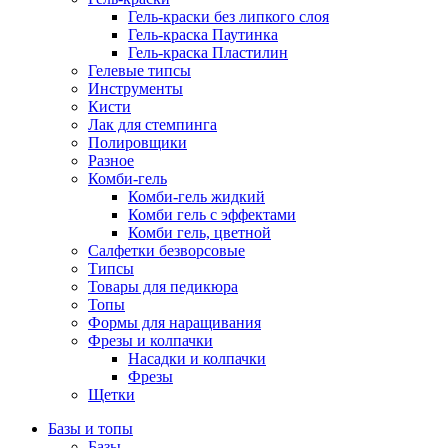
Гель-краски без липкого слоя
Гель-краска Паутинка
Гель-краска Пластилин
Гелевые типсы
Инструменты
Кисти
Лак для стемпинга
Полировщики
Разное
Комби-гель
Комби-гель жидкий
Комби гель с эффектами
Комби гель, цветной
Салфетки безворсовые
Типсы
Товары для педикюра
Топы
Формы для наращивания
Фрезы и колпачки
Насадки и колпачки
Фрезы
Щетки
Базы и топы
Базы