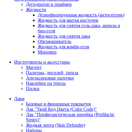
Дегидратор и праймер
Жидкости
Дезинфицирующая жидкость (антисептик)
Жидкость для мытья кисточек
Жидкость для снятия гель-лака, акрила и
био-геля
Жидкость для снятия лака
Обезжириватель
Жидкость для комби-геля
Мономер
Инструменты и аксессуары
Магнит
Палитры, дисплей, типсы
Апельсиновые палочки
Наклейки на типсы
Пилки
Лаки
Базовые и финишные покрытия
Лак "Твой Код Цвета (Color Code)"
Лак "Профилактическая линейка (Profilactic
Series)"
Жидкая лента (Skin Defender)
Наборы