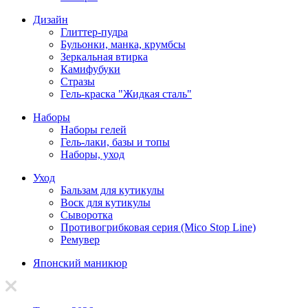
Дизайн
Глиттер-пудра
Бульонки, манка, крумбсы
Зеркальная втирка
Камифубуки
Стразы
Гель-краска "Жидкая сталь"
Наборы
Наборы гелей
Гель-лаки, базы и топы
Наборы, уход
Уход
Бальзам для кутикулы
Воск для кутикулы
Сыворотка
Противогрибковая серия (Mico Stop Line)
Ремувер
Японский маникюр