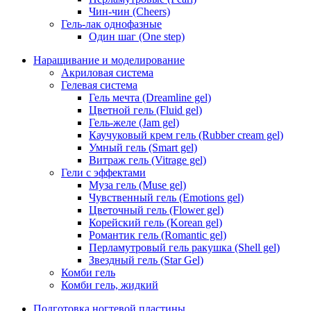
Чин-чин (Cheers)
Гель-лак однофазные
Один шаг (One step)
Наращивание и моделирование
Акриловая система
Гелевая система
Гель мечта (Dreamline gel)
Цветной гель (Fluid gel)
Гель-желе (Jam gel)
Каучуковый крем гель (Rubber cream gel)
Умный гель (Smart gel)
Витраж гель (Vitrage gel)
Гели с эффектами
Муза гель (Muse gel)
Чувственный гель (Emotions gel)
Цветочный гель (Flower gel)
Корейский гель (Korean gel)
Романтик гель (Romantic gel)
Перламутровый гель ракушка (Shell gel)
Звездный гель (Star Gel)
Комби гель
Комби гель, жидкий
Подготовка ногтевой пластины