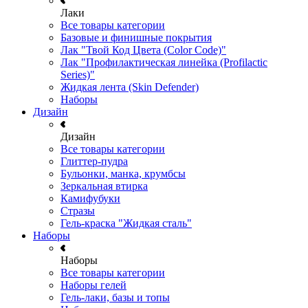
Лаки
Все товары категории
Базовые и финишные покрытия
Лак "Твой Код Цвета (Color Code)"
Лак "Профилактическая линейка (Profilactic
Series)"
Жидкая лента (Skin Defender)
Наборы
Дизайн
Дизайн
Все товары категории
Глиттер-пудра
Бульонки, манка, крумбсы
Зеркальная втирка
Камифубуки
Стразы
Гель-краска "Жидкая сталь"
Наборы
Наборы
Все товары категории
Наборы гелей
Гель-лаки, базы и топы