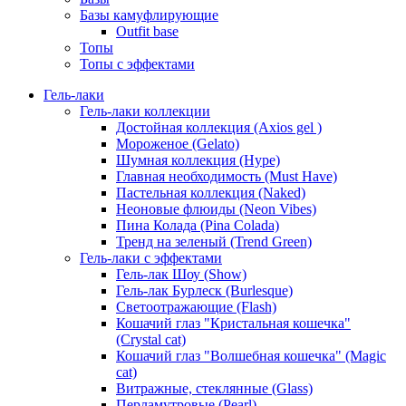
Базы камуфлирующие
Outfit base
Топы
Топы с эффектами
Гель-лаки
Гель-лаки коллекции
Достойная коллекция (Axios gel )
Мороженое (Gelato)
Шумная коллекция (Hype)
Главная необходимость (Must Have)
Пастельная коллекция (Naked)
Неоновые флюиды (Neon Vibes)
Пина Колада (Pina Colada)
Тренд на зеленый (Trend Green)
Гель-лаки с эффектами
Гель-лак Шоу (Show)
Гель-лак Бурлеск (Burlesque)
Светоотражающие (Flash)
Кошачий глаз "Кристальная кошечка"
(Crystal cat)
Кошачий глаз "Волшебная кошечка" (Magic
cat)
Витражные, стеклянные (Glass)
Перламутровые (Pearl)