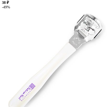
38 ₽
-49%