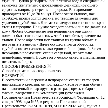
ступней. Нужно распарить ноги в теплой воде в специальной
ванночке, желательно с добавлением дезинфицирующего
средства, например перекиси водорода. Распаривание
проводится от 10 до 30 минут. После этого станком, как
скребком, производятся легкие, но твердые движения для
удаления грубой кожи. Двигаться следует постепенно от края
стопы к середине. Не нужно усердствовать и сильно давить на
кожу. Любые болезненные или неприятные ощущения
должны быть сигналом к тому, чтобы ослабить давление на
станок. После обработки ног станком их нужно обмыть и
погрузить в ванночку. Далее осуществляется обработка
грубой, а потом начисто мелкозернистой шлифовкой. Затем
необходимо промокнуть стопы салфеткой, желательно
дезинфицирующей. После этого можно нанести специальный
питательный крем.
СПОСОБ ПРИМЕНЕНИЯ
Способ применения скоро появится
ВОЗВРАТ
В соответствии с перечнем непродовольственных товаров
надлежащего качества, не подлежащих возврату или обмену
на аналогичный товар другого размера, формы, габарита,
фасона, расцветки или комплектации (утвержден
Постановлением Правительства Российской Федерации от 12
января 1998 года №55, в редакции Постановлений
Правительства РФ от 20.10.98, от 06.02.2002 №81), пункт 3