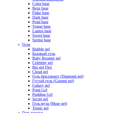
Color base
Beze base
Flake base
Dark base
Potal base
Vogue base
Lumos base
Sweet base
Spring base
Гели
Bubble gel
Базовый гель
Baby Boomer gel
Celebrity gel
Bio gel Flex
Cloud gel
Гель бриллиант (Diamond gel)
Густой гель (Gummi gel)
Galaxy gel
Potal Gel
Pudding Gel
Secret gel
Гель-муза (Muse gel)
Tropic gel
Гель-краски