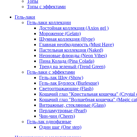
Топы
Топы с эффектами
Гель-лаки
Гель-лаки коллекции
Достойная коллекция (Axios gel )
Мороженое (Gelato)
Шумная коллекция (Hype)
Главная необходимость (Must Have)
Пастельная коллекция (Naked)
Неоновые флюиды (Neon Vibes)
Пина Колада (Pina Colada)
Тренд на зеленый (Trend Green)
Гель-лаки с эффектами
Гель-лак Шоу (Show)
Гель-лак Бурлеск (Burlesque)
Светоотражающие (Flash)
Кошачий глаз "Кристальная кошечка" (Crystal c
Кошачий глаз "Волшебная кошечка" (Magic cat
Витражные, стеклянные (Glass)
Перламутровые (Pearl)
Чин-чин (Cheers)
Гель-лак однофазные
Один шаг (One step)