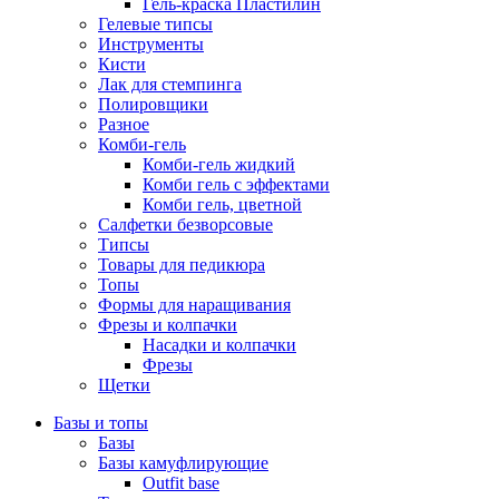
Гель-краска Пластилин
Гелевые типсы
Инструменты
Кисти
Лак для стемпинга
Полировщики
Разное
Комби-гель
Комби-гель жидкий
Комби гель с эффектами
Комби гель, цветной
Салфетки безворсовые
Типсы
Товары для педикюра
Топы
Формы для наращивания
Фрезы и колпачки
Насадки и колпачки
Фрезы
Щетки
Базы и топы
Базы
Базы камуфлирующие
Outfit base