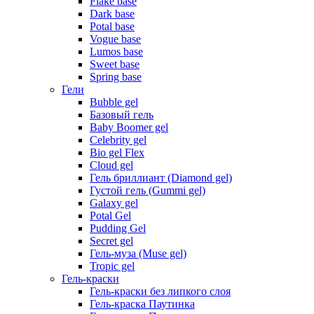
Flake base
Dark base
Potal base
Vogue base
Lumos base
Sweet base
Spring base
Гели
Bubble gel
Базовый гель
Baby Boomer gel
Celebrity gel
Bio gel Flex
Cloud gel
Гель бриллиант (Diamond gel)
Густой гель (Gummi gel)
Galaxy gel
Potal Gel
Pudding Gel
Secret gel
Гель-муза (Muse gel)
Tropic gel
Гель-краски
Гель-краски без липкого слоя
Гель-краска Паутинка