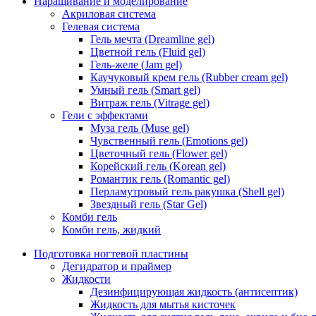
Наращивание и моделирование
Акриловая система
Гелевая система
Гель мечта (Dreamline gel)
Цветной гель (Fluid gel)
Гель-желе (Jam gel)
Каучуковый крем гель (Rubber cream gel)
Умный гель (Smart gel)
Витраж гель (Vitrage gel)
Гели с эффектами
Муза гель (Muse gel)
Чувственный гель (Emotions gel)
Цветочный гель (Flower gel)
Корейский гель (Korean gel)
Романтик гель (Romantic gel)
Перламутровый гель ракушка (Shell gel)
Звездный гель (Star Gel)
Комби гель
Комби гель, жидкий
Подготовка ногтевой пластины
Дегидратор и праймер
Жидкости
Дезинфицирующая жидкость (антисептик)
Жидкость для мытья кисточек