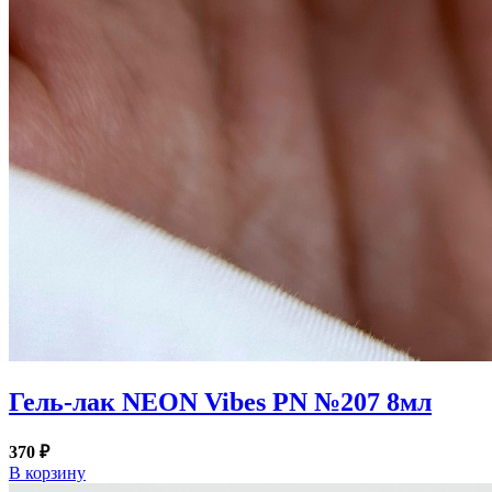
Гель-лак NEON Vibes PN №207 8мл
370 ₽
В корзину