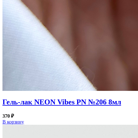
Гель-лак NEON Vibes PN №206 8мл
370 ₽
В корзину