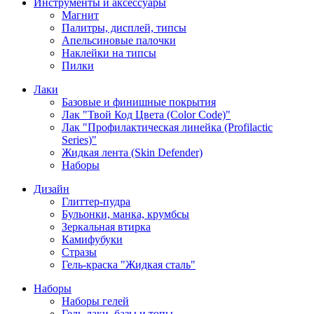
Инструменты и аксессуары
Магнит
Палитры, дисплей, типсы
Апельсиновые палочки
Наклейки на типсы
Пилки
Лаки
Базовые и финишные покрытия
Лак "Твой Код Цвета (Color Code)"
Лак "Профилактическая линейка (Profilactic
Series)"
Жидкая лента (Skin Defender)
Наборы
Дизайн
Глиттер-пудра
Бульонки, манка, крумбсы
Зеркальная втирка
Камифубуки
Стразы
Гель-краска "Жидкая сталь"
Наборы
Наборы гелей
Гель-лаки, базы и топы