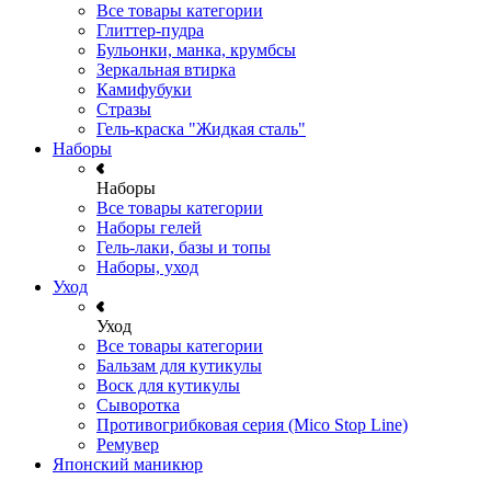
Все товары категории
Глиттер-пудра
Бульонки, манка, крумбсы
Зеркальная втирка
Камифубуки
Стразы
Гель-краска "Жидкая сталь"
Наборы
Наборы
Все товары категории
Наборы гелей
Гель-лаки, базы и топы
Наборы, уход
Уход
Уход
Все товары категории
Бальзам для кутикулы
Воск для кутикулы
Сыворотка
Противогрибковая серия (Mico Stop Line)
Ремувер
Японский маникюр