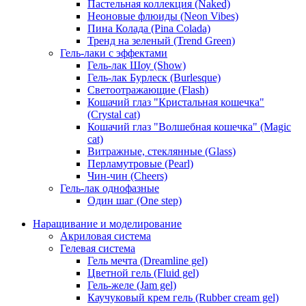
Пастельная коллекция (Naked)
Неоновые флюиды (Neon Vibes)
Пина Колада (Pina Colada)
Тренд на зеленый (Trend Green)
Гель-лаки с эффектами
Гель-лак Шоу (Show)
Гель-лак Бурлеск (Burlesque)
Светоотражающие (Flash)
Кошачий глаз "Кристальная кошечка"
(Crystal cat)
Кошачий глаз "Волшебная кошечка" (Magic
cat)
Витражные, стеклянные (Glass)
Перламутровые (Pearl)
Чин-чин (Cheers)
Гель-лак однофазные
Один шаг (One step)
Наращивание и моделирование
Акриловая система
Гелевая система
Гель мечта (Dreamline gel)
Цветной гель (Fluid gel)
Гель-желе (Jam gel)
Каучуковый крем гель (Rubber cream gel)