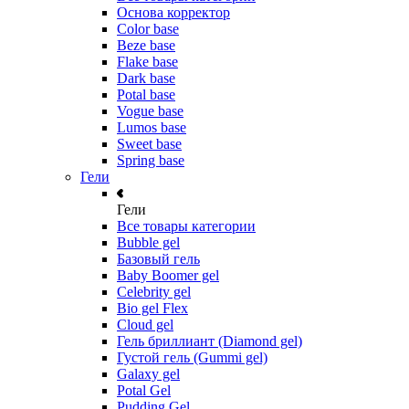
Основа корректор
Color base
Beze base
Flake base
Dark base
Potal base
Vogue base
Lumos base
Sweet base
Spring base
Гели
Гели
Все товары категории
Bubble gel
Базовый гель
Baby Boomer gel
Celebrity gel
Bio gel Flex
Cloud gel
Гель бриллиант (Diamond gel)
Густой гель (Gummi gel)
Galaxy gel
Potal Gel
Pudding Gel