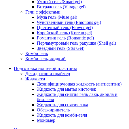
Умный гель (Smart gel)
Витраж гель (Vitrage gel)
Гели с эффектами
Муза гель (Muse gel)
Чувственный гель (Emotions gel)
Цветочный гель (Flower gel)
Корейский гель (Korean gel)
Романтик гель (Romantic gel)
Перламутровый гель ракушка (Shell gel)
Звездный гель (Star Gel)
Комби гель
Комби гель, жидкий
Подготовка ногтевой пластины
Дегидратор и праймер
Жидкости
Дезинфицирующая жидкость (антисептик)
Жидкость для мытья кисточек
Жидкость для снятия гель-лака, акрила и
био-геля
Жидкость для снятия лака
Обезжириватель
Жидкость для комби-геля
Мономер