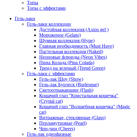
Топы
Топы с эффектами
Гель-лаки
Гель-лаки коллекции
Достойная коллекция (Axios gel )
Мороженое (Gelato)
Шумная коллекция (Hype)
Главная необходимость (Must Have)
Пастельная коллекция (Naked)
Неоновые флюиды (Neon Vibes)
Пина Колада (Pina Colada)
Тренд на зеленый (Trend Green)
Гель-лаки с эффектами
Гель-лак Шоу (Show)
Гель-лак Бурлеск (Burlesque)
Светоотражающие (Flash)
Кошачий глаз "Кристальная кошечка"
(Crystal cat)
Кошачий глаз "Волшебная кошечка" (Magic
cat)
Витражные, стеклянные (Glass)
Перламутровые (Pearl)
Чин-чин (Cheers)
Гель-лак однофазные