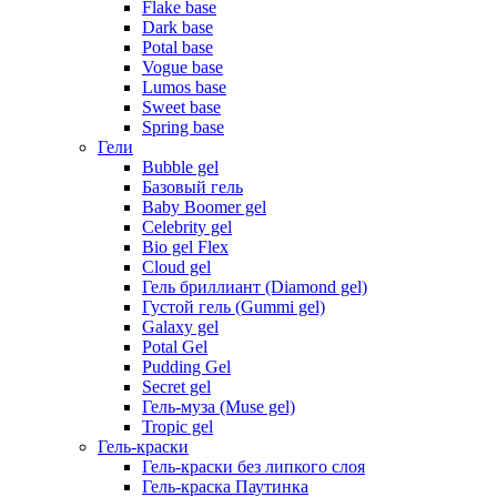
Flake base
Dark base
Potal base
Vogue base
Lumos base
Sweet base
Spring base
Гели
Bubble gel
Базовый гель
Baby Boomer gel
Celebrity gel
Bio gel Flex
Cloud gel
Гель бриллиант (Diamond gel)
Густой гель (Gummi gel)
Galaxy gel
Potal Gel
Pudding Gel
Secret gel
Гель-муза (Muse gel)
Tropic gel
Гель-краски
Гель-краски без липкого слоя
Гель-краска Паутинка