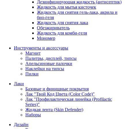
Дезинфицирующая жидкость (антисептик)
Жидкость для мытья кисточек
Жидкость для снятия гель-лака, акрила и
био-геля
Жидкость для снятия лака
Обезжириватель
Жидкость для комби-геля
Мономер
Инструменты и аксессуары
Магнит
Палитры, дисплей, типсы
Апельсиновые палочки
Наклейки на типсы
Пилки
Лаки
Базовые и финишные покрытия
Лак "Твой Код Цвета (Color Code)"
Лак "Профилактическая линейка (Profilactic
Series)"
Жидкая лента (Skin Defender)
Наборы
Дизайн