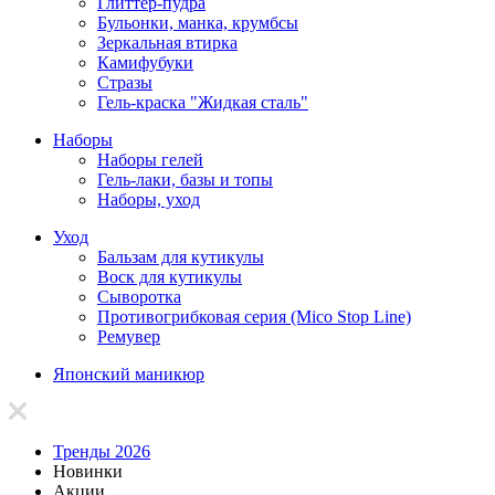
Глиттер-пудра
Бульонки, манка, крумбсы
Зеркальная втирка
Камифубуки
Стразы
Гель-краска "Жидкая сталь"
Наборы
Наборы гелей
Гель-лаки, базы и топы
Наборы, уход
Уход
Бальзам для кутикулы
Воск для кутикулы
Сыворотка
Противогрибковая серия (Mico Stop Line)
Ремувер
Японский маникюр
Тренды 2026
Новинки
Акции