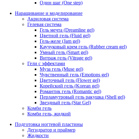
Один шаг (One step)
Наращивание и моделирование
Акриловая система
Гелевая система
Гель мечта (Dreamline gel)
Цветной гель (Fluid gel)
Гель-желе (Jam gel)
Каучуковый крем гель (Rubber cream gel)
Умный гель (Smart gel)
Витраж гель (Vitrage gel)
Гели с эффектами
Муза гель (Muse gel)
Чувственный гель (Emotions gel)
Цветочный гель (Flower gel)
Корейский гель (Korean gel)
Романтик гель (Romantic gel)
Перламутровый гель ракушка (Shell gel)
Звездный гель (Star Gel)
Комби гель
Комби гель, жидкий
Подготовка ногтевой пластины
Дегидратор и праймер
Жидкости