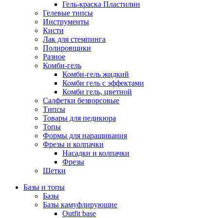
Гель-краска Пластилин
Гелевые типсы
Инструменты
Кисти
Лак для стемпинга
Полировщики
Разное
Комби-гель
Комби-гель жидкий
Комби гель с эффектами
Комби гель, цветной
Салфетки безворсовые
Типсы
Товары для педикюра
Топы
Формы для наращивания
Фрезы и колпачки
Насадки и колпачки
Фрезы
Щетки
Базы и топы
Базы
Базы камуфлирующие
Outfit base