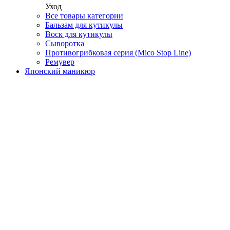
Уход
Все товары категории
Бальзам для кутикулы
Воск для кутикулы
Сыворотка
Противогрибковая серия (Mico Stop Line)
Ремувер
Японский маникюр