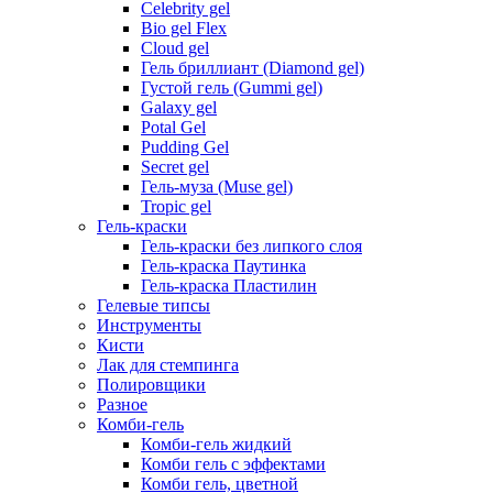
Celebrity gel
Bio gel Flex
Cloud gel
Гель бриллиант (Diamond gel)
Густой гель (Gummi gel)
Galaxy gel
Potal Gel
Pudding Gel
Secret gel
Гель-муза (Muse gel)
Tropic gel
Гель-краски
Гель-краски без липкого слоя
Гель-краска Паутинка
Гель-краска Пластилин
Гелевые типсы
Инструменты
Кисти
Лак для стемпинга
Полировщики
Разное
Комби-гель
Комби-гель жидкий
Комби гель с эффектами
Комби гель, цветной