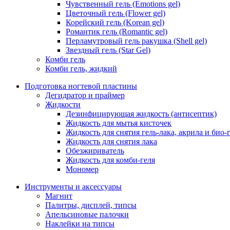
Чувственный гель (Emotions gel)
Цветочный гель (Flower gel)
Корейский гель (Korean gel)
Романтик гель (Romantic gel)
Перламутровый гель ракушка (Shell gel)
Звездный гель (Star Gel)
Комби гель
Комби гель, жидкий
Подготовка ногтевой пластины
Дегидратор и праймер
Жидкости
Дезинфицирующая жидкость (антисептик)
Жидкость для мытья кисточек
Жидкость для снятия гель-лака, акрила и био-
Жидкость для снятия лака
Обезжириватель
Жидкость для комби-геля
Мономер
Инструменты и аксессуары
Магнит
Палитры, дисплей, типсы
Апельсиновые палочки
Наклейки на типсы