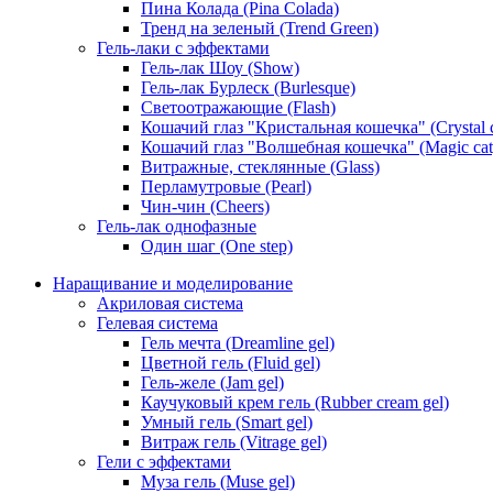
Пина Колада (Pina Colada)
Тренд на зеленый (Trend Green)
Гель-лаки с эффектами
Гель-лак Шоу (Show)
Гель-лак Бурлеск (Burlesque)
Светоотражающие (Flash)
Кошачий глаз "Кристальная кошечка" (Crystal c
Кошачий глаз "Волшебная кошечка" (Magic cat
Витражные, стеклянные (Glass)
Перламутровые (Pearl)
Чин-чин (Cheers)
Гель-лак однофазные
Один шаг (One step)
Наращивание и моделирование
Акриловая система
Гелевая система
Гель мечта (Dreamline gel)
Цветной гель (Fluid gel)
Гель-желе (Jam gel)
Каучуковый крем гель (Rubber cream gel)
Умный гель (Smart gel)
Витраж гель (Vitrage gel)
Гели с эффектами
Муза гель (Muse gel)