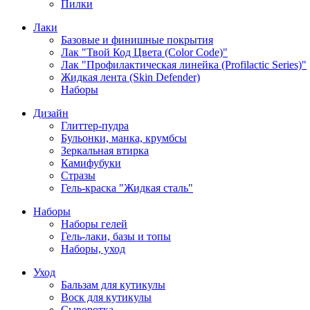
Пилки
Лаки
Базовые и финишные покрытия
Лак "Твой Код Цвета (Color Code)"
Лак "Профилактическая линейка (Profilactic Series)"
Жидкая лента (Skin Defender)
Наборы
Дизайн
Глиттер-пудра
Бульонки, манка, крумбсы
Зеркальная втирка
Камифубуки
Стразы
Гель-краска "Жидкая сталь"
Наборы
Наборы гелей
Гель-лаки, базы и топы
Наборы, уход
Уход
Бальзам для кутикулы
Воск для кутикулы
Сыворотка