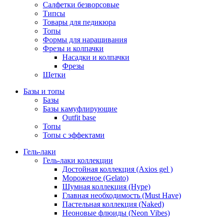
Салфетки безворсовые
Типсы
Товары для педикюра
Топы
Формы для наращивания
Фрезы и колпачки
Насадки и колпачки
Фрезы
Щетки
Базы и топы
Базы
Базы камуфлирующие
Outfit base
Топы
Топы с эффектами
Гель-лаки
Гель-лаки коллекции
Достойная коллекция (Axios gel )
Мороженое (Gelato)
Шумная коллекция (Hype)
Главная необходимость (Must Have)
Пастельная коллекция (Naked)
Неоновые флюиды (Neon Vibes)