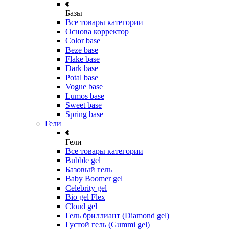
Базы
Все товары категории
Основа корректор
Color base
Beze base
Flake base
Dark base
Potal base
Vogue base
Lumos base
Sweet base
Spring base
Гели
Гели
Все товары категории
Bubble gel
Базовый гель
Baby Boomer gel
Celebrity gel
Bio gel Flex
Cloud gel
Гель бриллиант (Diamond gel)
Густой гель (Gummi gel)