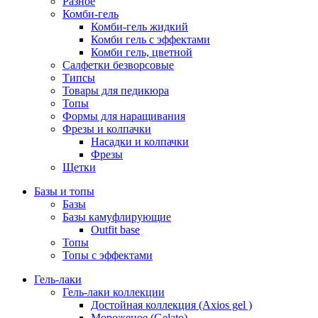
Разное
Комби-гель
Комби-гель жидкий
Комби гель с эффектами
Комби гель, цветной
Салфетки безворсовые
Типсы
Товары для педикюра
Топы
Формы для наращивания
Фрезы и колпачки
Насадки и колпачки
Фрезы
Щетки
Базы и топы
Базы
Базы камуфлирующие
Outfit base
Топы
Топы с эффектами
Гель-лаки
Гель-лаки коллекции
Достойная коллекция (Axios gel )
Мороженое (Gelato)