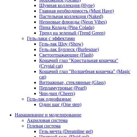
Шумная коллекция (Hype)
Главная необходимость (Must Have)
Пастельная коллекция (Naked)
Неоновые флюиды (Neon Vibes)
Пина Колада (Pina Colada)
Тренд на зеленый (Trend Green)
Гель-лаки с эффектами
Гель-лак Шоу (Show)
Гель-лак Бурлеск (Burlesque)
Светоотражающие (Flash)
Кошачий глаз "Кристальная кошечка"
(Crystal cat)
Кошачий глаз "Волшебная кошечка" (Magic
cat)
Витражные, стеклянные (Glass)
Перламутровые (Pearl)
Чин-чин (Cheers)
Гель-лак однофазные
Один шаг (One step)
Наращивание и моделирование
Акриловая система
Гелевая система
Гель мечта (Dreamline gel)
Цветной гель (Fluid gel)