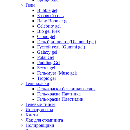
Гели
Bubble gel
Базовый гель
Baby Boomer gel
Celebrity gel
Bio gel Flex
Cloud gel
Гель бриллиант (Diamond gel)
Густой гель (Gummi gel)
Galaxy gel
Potal Gel
Pudding Gel
Secret gel
Гель-муза (Muse gel)
Tropic gel
Гель-краски
Гель-краски без липкого слоя
Гель-краска Паутинка
Гель-краска Пластилин
Гелевые типсы
Инструменты
Кисти
Лак для стемпинга
Полировщики