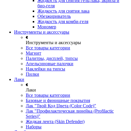
Жидкость для снятия гель-лака, акрила и
био-геля
Жидкость для снятия лака
Обезжириватель
Жидкость для комби-геля
Мономер
Инструменты и аксессуары
Инструменты и аксессуары
Все товары категории
Магнит
Палитры, дисплей, типсы
Апельсиновые палочки
Наклейки на типсы
Пилки
Лаки
Лаки
Все товары категории
Базовые и финишные покрытия
Лак "Твой Код Цвета (Color Code)"
Лак "Профилактическая линейка (Profilactic
Series)"
Жидкая лента (Skin Defender)
Наборы