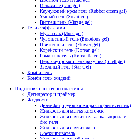
Гель-желе (Jam gel)
Каучуковый крем гель (Rubber cream gel)
Умный гель (Smart gel)
Витраж гель (Vitrage gel)
Гели с эффектами
Муза гель (Muse gel)
Чувственный гель (Emotions gel)
Цветочный гель (Flower gel)
Корейский гель (Korean gel)
Романтик гель (Romantic gel)
Перламутровый гель ракушка (Shell gel)
Звездный гель (Star Gel)
Комби гель
Комби гель, жидкий
Подготовка ногтевой пластины
Дегидратор и праймер
Жидкости
Дезинфицирующая жидкость (антисептик)
Жидкость для мытья кисточек
Жидкость для снятия гель-лака, акрила и
био-геля
Жидкость для снятия лака
Обезжириватель
Жидкость для комби-геля