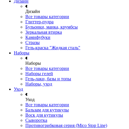
Дизайн
Дизайн
Все товары категории
Глиттер-пудра
Бульонки, манка, крумбсы
Зеркальная втирка
Камифубуки
Стразы
Гель-краска "Жидкая сталь"
Наборы
Наборы
Все товары категории
Наборы гелей
Гель-лаки, базы и топы
Наборы, уход
Уход
Уход
Все товары категории
Бальзам для кутикулы
Воск для кутикулы
Сыворотка
Противогрибковая серия (Mico Stop Line)