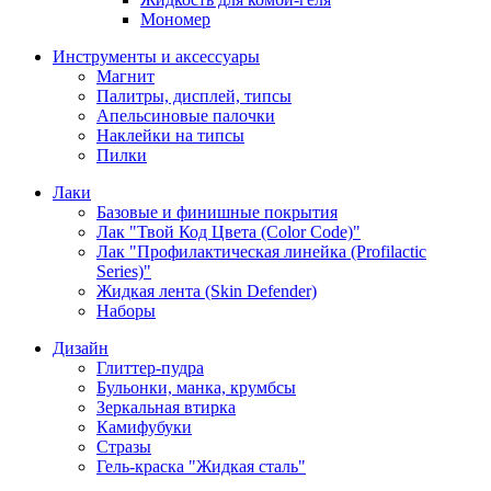
Мономер
Инструменты и аксессуары
Магнит
Палитры, дисплей, типсы
Апельсиновые палочки
Наклейки на типсы
Пилки
Лаки
Базовые и финишные покрытия
Лак "Твой Код Цвета (Color Code)"
Лак "Профилактическая линейка (Profilactic
Series)"
Жидкая лента (Skin Defender)
Наборы
Дизайн
Глиттер-пудра
Бульонки, манка, крумбсы
Зеркальная втирка
Камифубуки
Стразы
Гель-краска "Жидкая сталь"