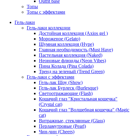
Outfit base
Топы
Топы с эффектами
Гель-лаки
Гель-лаки коллекции
Достойная коллекция (Axios gel )
Мороженое (Gelato)
Шумная коллекция (Hype)
Главная необходимость (Must Have)
Пастельная коллекция (Naked)
Неоновые флюиды (Neon Vibes)
Пина Колада (Pina Colada)
Тренд на зеленый (Trend Green)
Гель-лаки с эффектами
Гель-лак Шоу (Show)
Гель-лак Бурлеск (Burlesque)
Светоотражающие (Flash)
Кошачий глаз "Кристальная кошечка"
(Crystal cat)
Кошачий глаз "Волшебная кошечка" (Magic
cat)
Витражные, стеклянные (Glass)
Перламутровые (Pearl)
Чин-чин (Cheers)