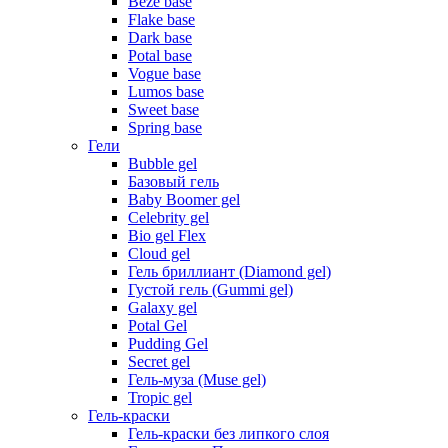
Beze base
Flake base
Dark base
Potal base
Vogue base
Lumos base
Sweet base
Spring base
Гели
Bubble gel
Базовый гель
Baby Boomer gel
Celebrity gel
Bio gel Flex
Cloud gel
Гель бриллиант (Diamond gel)
Густой гель (Gummi gel)
Galaxy gel
Potal Gel
Pudding Gel
Secret gel
Гель-муза (Muse gel)
Tropic gel
Гель-краски
Гель-краски без липкого слоя