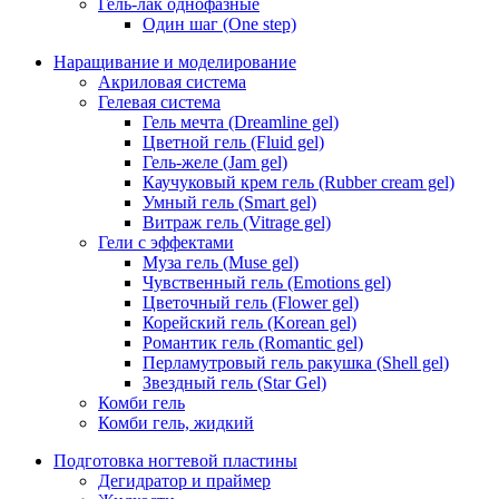
Гель-лак однофазные
Один шаг (One step)
Наращивание и моделирование
Акриловая система
Гелевая система
Гель мечта (Dreamline gel)
Цветной гель (Fluid gel)
Гель-желе (Jam gel)
Каучуковый крем гель (Rubber cream gel)
Умный гель (Smart gel)
Витраж гель (Vitrage gel)
Гели с эффектами
Муза гель (Muse gel)
Чувственный гель (Emotions gel)
Цветочный гель (Flower gel)
Корейский гель (Korean gel)
Романтик гель (Romantic gel)
Перламутровый гель ракушка (Shell gel)
Звездный гель (Star Gel)
Комби гель
Комби гель, жидкий
Подготовка ногтевой пластины
Дегидратор и праймер