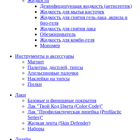
Жидкости
Дезинфицирующая жидкость (антисептик)
Жидкость для мытья кисточек
Жидкость для снятия гель-лака, акрила и
био-геля
Жидкость для снятия лака
Обезжириватель
Жидкость для комби-геля
Мономер
Инструменты и аксессуары
Магнит
Палитры, дисплей, типсы
Апельсиновые палочки
Наклейки на типсы
Пилки
Лаки
Базовые и финишные покрытия
Лак "Твой Код Цвета (Color Code)"
Лак "Профилактическая линейка (Profilactic
Series)"
Жидкая лента (Skin Defender)
Наборы
Дизайн