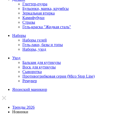
Глиттер-пудра
Бульонки, манка, крумбсы
Зеркальная втирка
Камифубуки
Стразы
Гель-краска "Жидкая сталь"
Наборы
Наборы гелей
Гель-лаки, базы и топы
Наборы, уход
Уход
Бальзам для кутикулы
Воск для кутикулы
Сыворотка
Противогрибковая серия (Mico Stop Line)
Ремувер
Японский маникюр
Тренды 2026
Новинки