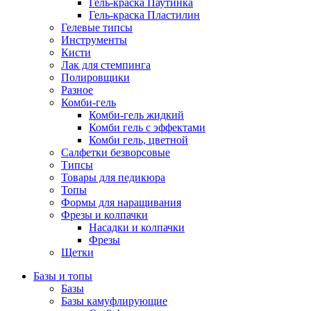
Гель-краска Паутинка
Гель-краска Пластилин
Гелевые типсы
Инструменты
Кисти
Лак для стемпинга
Полировщики
Разное
Комби-гель
Комби-гель жидкий
Комби гель с эффектами
Комби гель, цветной
Салфетки безворсовые
Типсы
Товары для педикюра
Топы
Формы для наращивания
Фрезы и колпачки
Насадки и колпачки
Фрезы
Щетки
Базы и топы
Базы
Базы камуфлирующие