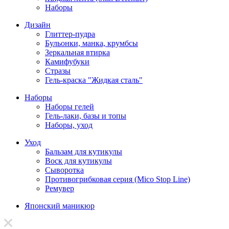
Наборы
Дизайн
Глиттер-пудра
Бульонки, манка, крумбсы
Зеркальная втирка
Камифубуки
Стразы
Гель-краска "Жидкая сталь"
Наборы
Наборы гелей
Гель-лаки, базы и топы
Наборы, уход
Уход
Бальзам для кутикулы
Воск для кутикулы
Сыворотка
Противогрибковая серия (Mico Stop Line)
Ремувер
Японский маникюр