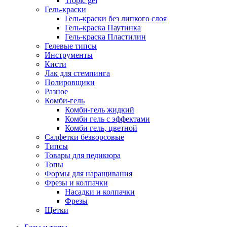
Tropic gel
Гель-краски
Гель-краски без липкого слоя
Гель-краска Паутинка
Гель-краска Пластилин
Гелевые типсы
Инструменты
Кисти
Лак для стемпинга
Полировщики
Разное
Комби-гель
Комби-гель жидкий
Комби гель с эффектами
Комби гель, цветной
Салфетки безворсовые
Типсы
Товары для педикюра
Топы
Формы для наращивания
Фрезы и колпачки
Насадки и колпачки
Фрезы
Щетки