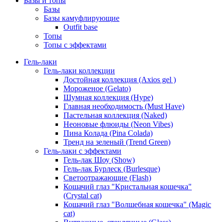
Базы и топы
Базы
Базы камуфлирующие
Outfit base
Топы
Топы с эффектами
Гель-лаки
Гель-лаки коллекции
Достойная коллекция (Axios gel )
Мороженое (Gelato)
Шумная коллекция (Hype)
Главная необходимость (Must Have)
Пастельная коллекция (Naked)
Неоновые флюиды (Neon Vibes)
Пина Колада (Pina Colada)
Тренд на зеленый (Trend Green)
Гель-лаки с эффектами
Гель-лак Шоу (Show)
Гель-лак Бурлеск (Burlesque)
Светоотражающие (Flash)
Кошачий глаз "Кристальная кошечка"
(Crystal cat)
Кошачий глаз "Волшебная кошечка" (Magic
cat)