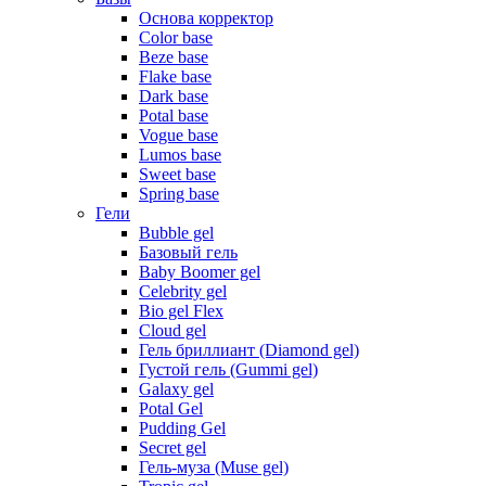
Основа корректор
Color base
Beze base
Flake base
Dark base
Potal base
Vogue base
Lumos base
Sweet base
Spring base
Гели
Bubble gel
Базовый гель
Baby Boomer gel
Celebrity gel
Bio gel Flex
Cloud gel
Гель бриллиант (Diamond gel)
Густой гель (Gummi gel)
Galaxy gel
Potal Gel
Pudding Gel
Secret gel
Гель-муза (Muse gel)