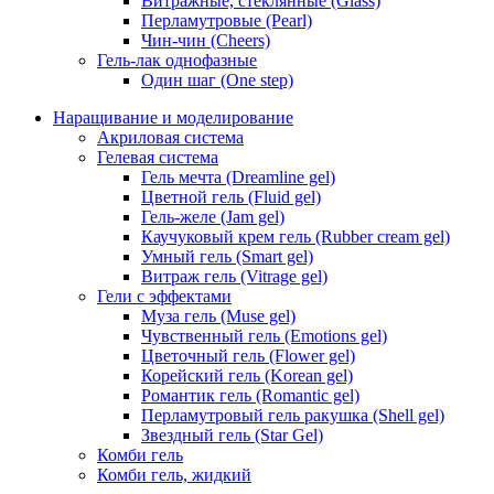
Витражные, стеклянные (Glass)
Перламутровые (Pearl)
Чин-чин (Cheers)
Гель-лак однофазные
Один шаг (One step)
Наращивание и моделирование
Акриловая система
Гелевая система
Гель мечта (Dreamline gel)
Цветной гель (Fluid gel)
Гель-желе (Jam gel)
Каучуковый крем гель (Rubber cream gel)
Умный гель (Smart gel)
Витраж гель (Vitrage gel)
Гели с эффектами
Муза гель (Muse gel)
Чувственный гель (Emotions gel)
Цветочный гель (Flower gel)
Корейский гель (Korean gel)
Романтик гель (Romantic gel)
Перламутровый гель ракушка (Shell gel)
Звездный гель (Star Gel)
Комби гель
Комби гель, жидкий