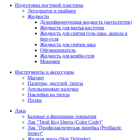
Подготовка ногтевой пластины
Дегидратор и праймер
Жидкости
Дезинфицирующая жидкость (антисептик)
Жидкость для мытья кисточек
Жидкость для снятия гель-лака, акрила и
био-геля
Жидкость для снятия лака
Обезжириватель
Жидкость для комби-геля
Мономер
Инструменты и аксессуары
Магнит
Палитры, дисплей, типсы
Апельсиновые палочки
Наклейки на типсы
Пилки
Лаки
Базовые и финишные покрытия
Лак "Твой Код Цвета (Color Code)"
Лак "Профилактическая линейка (Profilactic
Series)"
Жидкая лента (Skin Defender)