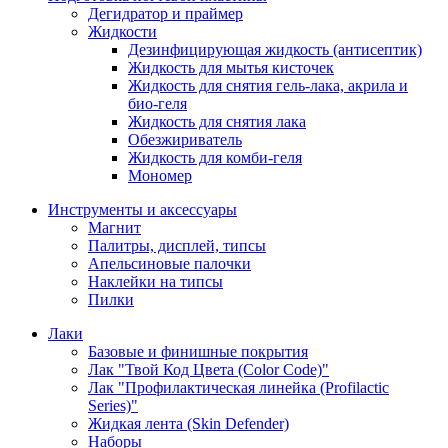
Дегидратор и праймер
Жидкости
Дезинфицирующая жидкость (антисептик)
Жидкость для мытья кисточек
Жидкость для снятия гель-лака, акрила и
био-геля
Жидкость для снятия лака
Обезжириватель
Жидкость для комби-геля
Мономер
Инструменты и аксессуары
Магнит
Палитры, дисплей, типсы
Апельсиновые палочки
Наклейки на типсы
Пилки
Лаки
Базовые и финишные покрытия
Лак "Твой Код Цвета (Color Code)"
Лак "Профилактическая линейка (Profilactic
Series)"
Жидкая лента (Skin Defender)
Наборы