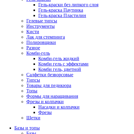
Гель-краски без липкого слоя
Гель-краска Паутинка
Гель-краска Пластилин
Гелевые типсы
Инструменты
Кисти
Лак для стемпинга
Полировщики
Разное
Комби-гель
Комби-гель жидкий
Комби гель с эффектами
Комби гель, цветной
Салфетки безворсовые
Типсы
Товары для педикюра
Топы
Формы для наращивания
Фрезы и колпачки
Насадки и колпачки
Фрезы
Щетки
Базы и топы
Базы