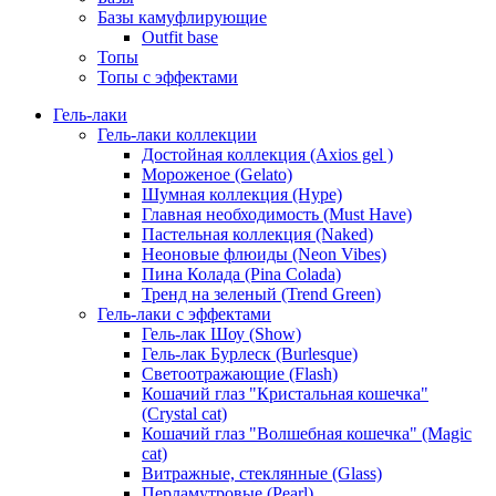
Базы камуфлирующие
Outfit base
Топы
Топы с эффектами
Гель-лаки
Гель-лаки коллекции
Достойная коллекция (Axios gel )
Мороженое (Gelato)
Шумная коллекция (Hype)
Главная необходимость (Must Have)
Пастельная коллекция (Naked)
Неоновые флюиды (Neon Vibes)
Пина Колада (Pina Colada)
Тренд на зеленый (Trend Green)
Гель-лаки с эффектами
Гель-лак Шоу (Show)
Гель-лак Бурлеск (Burlesque)
Светоотражающие (Flash)
Кошачий глаз "Кристальная кошечка"
(Crystal cat)
Кошачий глаз "Волшебная кошечка" (Magic
cat)
Витражные, стеклянные (Glass)
Перламутровые (Pearl)