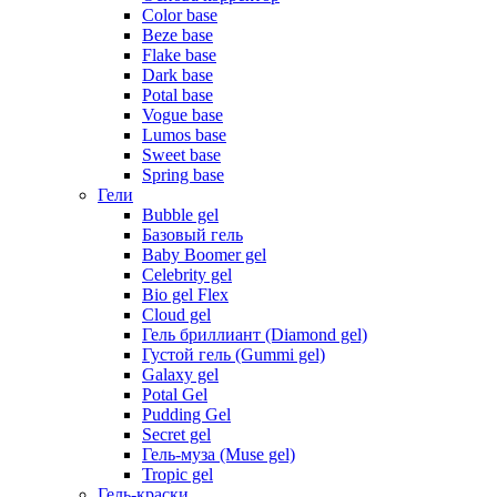
Color base
Beze base
Flake base
Dark base
Potal base
Vogue base
Lumos base
Sweet base
Spring base
Гели
Bubble gel
Базовый гель
Baby Boomer gel
Celebrity gel
Bio gel Flex
Cloud gel
Гель бриллиант (Diamond gel)
Густой гель (Gummi gel)
Galaxy gel
Potal Gel
Pudding Gel
Secret gel
Гель-муза (Muse gel)
Tropic gel
Гель-краски