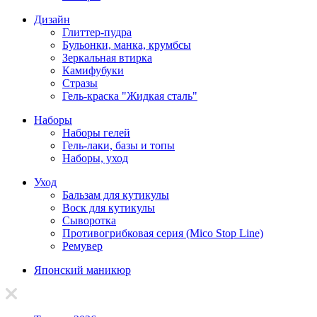
Дизайн
Глиттер-пудра
Бульонки, манка, крумбсы
Зеркальная втирка
Камифубуки
Стразы
Гель-краска "Жидкая сталь"
Наборы
Наборы гелей
Гель-лаки, базы и топы
Наборы, уход
Уход
Бальзам для кутикулы
Воск для кутикулы
Сыворотка
Противогрибковая серия (Mico Stop Line)
Ремувер
Японский маникюр