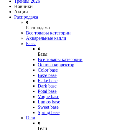
Тренды 2026
Новинки
Акции
Распродажа
Распродажа
Все товары категории
Акварельные капли
Базы
Базы
Все товары категории
Основа корректор
Color base
Beze base
Flake base
Dark base
Potal base
Vogue base
Lumos base
Sweet base
Spring base
Гели
Гели