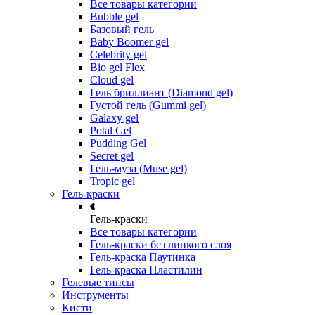
Все товары категории
Bubble gel
Базовый гель
Baby Boomer gel
Celebrity gel
Bio gel Flex
Cloud gel
Гель бриллиант (Diamond gel)
Густой гель (Gummi gel)
Galaxy gel
Potal Gel
Pudding Gel
Secret gel
Гель-муза (Muse gel)
Tropic gel
Гель-краски
Гель-краски
Все товары категории
Гель-краски без липкого слоя
Гель-краска Паутинка
Гель-краска Пластилин
Гелевые типсы
Инструменты
Кисти