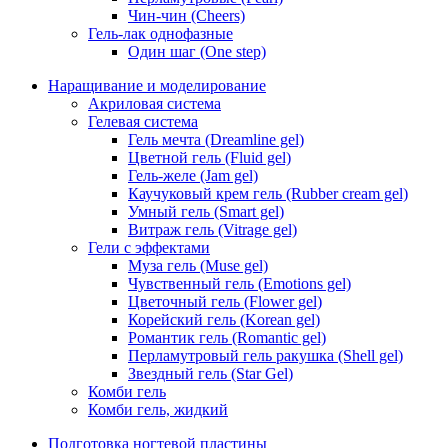
Чин-чин (Cheers)
Гель-лак однофазные
Один шаг (One step)
Наращивание и моделирование
Акриловая система
Гелевая система
Гель мечта (Dreamline gel)
Цветной гель (Fluid gel)
Гель-желе (Jam gel)
Каучуковый крем гель (Rubber cream gel)
Умный гель (Smart gel)
Витраж гель (Vitrage gel)
Гели с эффектами
Муза гель (Muse gel)
Чувственный гель (Emotions gel)
Цветочный гель (Flower gel)
Корейский гель (Korean gel)
Романтик гель (Romantic gel)
Перламутровый гель ракушка (Shell gel)
Звездный гель (Star Gel)
Комби гель
Комби гель, жидкий
Подготовка ногтевой пластины