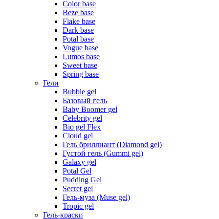
Color base
Beze base
Flake base
Dark base
Potal base
Vogue base
Lumos base
Sweet base
Spring base
Гели
Bubble gel
Базовый гель
Baby Boomer gel
Celebrity gel
Bio gel Flex
Cloud gel
Гель бриллиант (Diamond gel)
Густой гель (Gummi gel)
Galaxy gel
Potal Gel
Pudding Gel
Secret gel
Гель-муза (Muse gel)
Tropic gel
Гель-краски