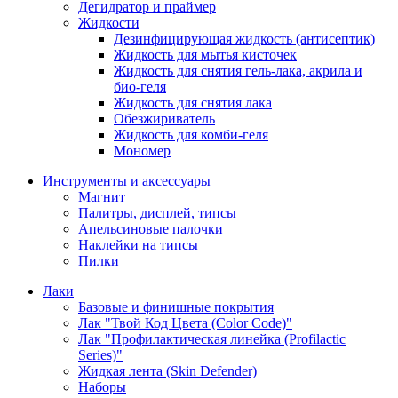
Дегидратор и праймер
Жидкости
Дезинфицирующая жидкость (антисептик)
Жидкость для мытья кисточек
Жидкость для снятия гель-лака, акрила и
био-геля
Жидкость для снятия лака
Обезжириватель
Жидкость для комби-геля
Мономер
Инструменты и аксессуары
Магнит
Палитры, дисплей, типсы
Апельсиновые палочки
Наклейки на типсы
Пилки
Лаки
Базовые и финишные покрытия
Лак "Твой Код Цвета (Color Code)"
Лак "Профилактическая линейка (Profilactic
Series)"
Жидкая лента (Skin Defender)
Наборы