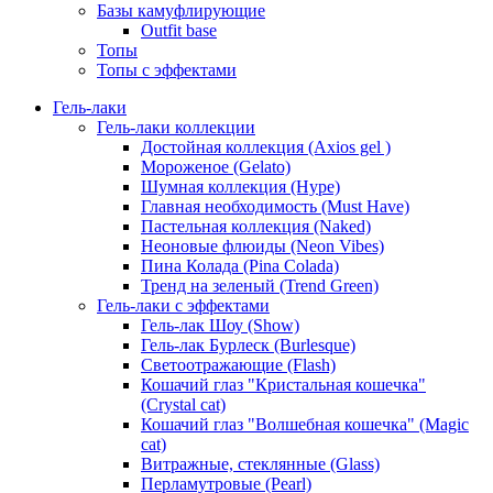
Базы камуфлирующие
Outfit base
Топы
Топы с эффектами
Гель-лаки
Гель-лаки коллекции
Достойная коллекция (Axios gel )
Мороженое (Gelato)
Шумная коллекция (Hype)
Главная необходимость (Must Have)
Пастельная коллекция (Naked)
Неоновые флюиды (Neon Vibes)
Пина Колада (Pina Colada)
Тренд на зеленый (Trend Green)
Гель-лаки с эффектами
Гель-лак Шоу (Show)
Гель-лак Бурлеск (Burlesque)
Светоотражающие (Flash)
Кошачий глаз "Кристальная кошечка"
(Crystal cat)
Кошачий глаз "Волшебная кошечка" (Magic
cat)
Витражные, стеклянные (Glass)
Перламутровые (Pearl)