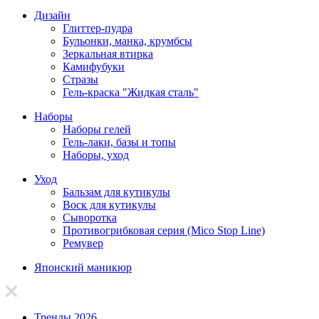
Дизайн
Глиттер-пудра
Бульонки, манка, крумбсы
Зеркальная втирка
Камифубуки
Стразы
Гель-краска "Жидкая сталь"
Наборы
Наборы гелей
Гель-лаки, базы и топы
Наборы, уход
Уход
Бальзам для кутикулы
Воск для кутикулы
Сыворотка
Противогрибковая серия (Mico Stop Line)
Ремувер
Японский маникюр
Тренды 2026