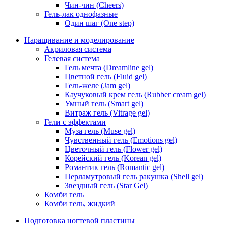
Чин-чин (Cheers)
Гель-лак однофазные
Один шаг (One step)
Наращивание и моделирование
Акриловая система
Гелевая система
Гель мечта (Dreamline gel)
Цветной гель (Fluid gel)
Гель-желе (Jam gel)
Каучуковый крем гель (Rubber cream gel)
Умный гель (Smart gel)
Витраж гель (Vitrage gel)
Гели с эффектами
Муза гель (Muse gel)
Чувственный гель (Emotions gel)
Цветочный гель (Flower gel)
Корейский гель (Korean gel)
Романтик гель (Romantic gel)
Перламутровый гель ракушка (Shell gel)
Звездный гель (Star Gel)
Комби гель
Комби гель, жидкий
Подготовка ногтевой пластины