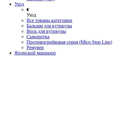
Уход
Уход
Все товары категории
Бальзам для кутикулы
Воск для кутикулы
Сыворотка
Противогрибковая серия (Mico Stop Line)
Ремувер
Японский маникюр