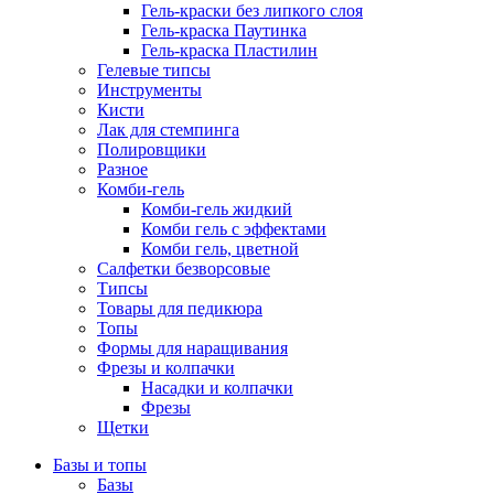
Гель-краски без липкого слоя
Гель-краска Паутинка
Гель-краска Пластилин
Гелевые типсы
Инструменты
Кисти
Лак для стемпинга
Полировщики
Разное
Комби-гель
Комби-гель жидкий
Комби гель с эффектами
Комби гель, цветной
Салфетки безворсовые
Типсы
Товары для педикюра
Топы
Формы для наращивания
Фрезы и колпачки
Насадки и колпачки
Фрезы
Щетки
Базы и топы
Базы