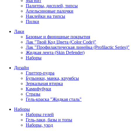
Магнит
Палитры, дисплей, типсы
Апельсиновые палочки
Наклейки на типсы
Пилки
Лаки
Базовые и финишные покрытия
Лак "Твой Код Цвета (Color Code)"
Лак "Профилактическая линейка (Profilactic Series)"
Жидкая лента (Skin Defender)
Наборы
Дизайн
Глиттер-пудра
Бульонки, манка, крумбсы
Зеркальная втирка
Камифубуки
Стразы
Гель-краска "Жидкая сталь"
Наборы
Наборы гелей
Гель-лаки, базы и топы
Наборы, уход