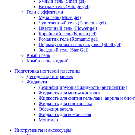
Умный гель (Smart gel)
Витраж гель (Vitrage gel)
Гели с эффектами
Муза гель (Muse gel)
Чувственный гель (Emotions gel)
Цветочный гель (Flower gel)
Корейский гель (Korean gel)
Романтик гель (Romantic gel)
Перламутровый гель ракушка (Shell gel)
Звездный гель (Star Gel)
Комби гель
Комби гель, жидкий
Подготовка ногтевой пластины
Дегидратор и праймер
Жидкости
Дезинфицирующая жидкость (антисептик)
Жидкость для мытья кисточек
Жидкость для снятия гель-лака, акрила и био-
Жидкость для снятия лака
Обезжириватель
Жидкость для комби-геля
Мономер
Инструменты и аксессуары