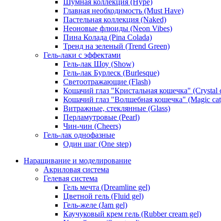
Шумная коллекция (Hype)
Главная необходимость (Must Have)
Пастельная коллекция (Naked)
Неоновые флюиды (Neon Vibes)
Пина Колада (Pina Colada)
Тренд на зеленый (Trend Green)
Гель-лаки с эффектами
Гель-лак Шоу (Show)
Гель-лак Бурлеск (Burlesque)
Светоотражающие (Flash)
Кошачий глаз "Кристальная кошечка" (Crystal c
Кошачий глаз "Волшебная кошечка" (Magic cat
Витражные, стеклянные (Glass)
Перламутровые (Pearl)
Чин-чин (Cheers)
Гель-лак однофазные
Один шаг (One step)
Наращивание и моделирование
Акриловая система
Гелевая система
Гель мечта (Dreamline gel)
Цветной гель (Fluid gel)
Гель-желе (Jam gel)
Каучуковый крем гель (Rubber cream gel)