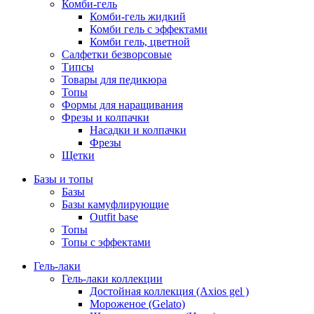
Комби-гель
Комби-гель жидкий
Комби гель с эффектами
Комби гель, цветной
Салфетки безворсовые
Типсы
Товары для педикюра
Топы
Формы для наращивания
Фрезы и колпачки
Насадки и колпачки
Фрезы
Щетки
Базы и топы
Базы
Базы камуфлирующие
Outfit base
Топы
Топы с эффектами
Гель-лаки
Гель-лаки коллекции
Достойная коллекция (Axios gel )
Мороженое (Gelato)