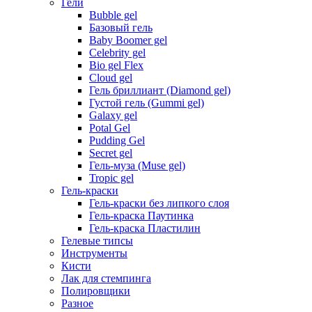
Гели
Bubble gel
Базовый гель
Baby Boomer gel
Celebrity gel
Bio gel Flex
Cloud gel
Гель бриллиант (Diamond gel)
Густой гель (Gummi gel)
Galaxy gel
Potal Gel
Pudding Gel
Secret gel
Гель-муза (Muse gel)
Tropic gel
Гель-краски
Гель-краски без липкого слоя
Гель-краска Паутинка
Гель-краска Пластилин
Гелевые типсы
Инструменты
Кисти
Лак для стемпинга
Полировщики
Разное